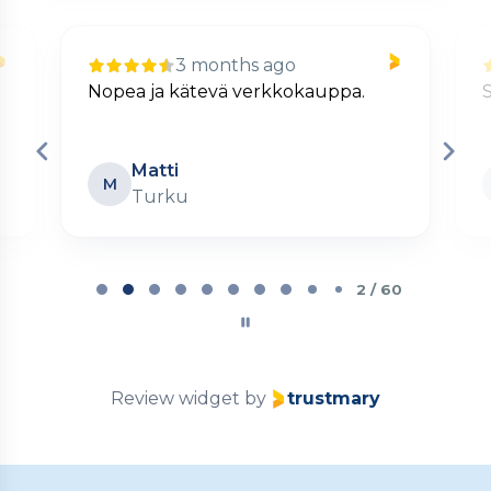
3 months ago
Nopea ja kätevä verkkokauppa.
S
Matti
M
Turku
Page
2
2 / 60
of
60
Review widget
by
trustmary