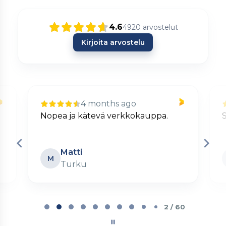
4.6
4920
arvostelut
Kirjoita arvostelu
4 months ago
Nopea ja kätevä verkkokauppa.
S
Matti
M
Turku
Page
2
2 / 60
of