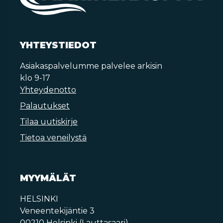
YHTEYSTIEDOT
Asiakaspalvelumme palvelee arkisin
klo 9-17
Yhteydenotto
Palautukset
Tilaa uutiskirje
Tietoa veneilystä
MYYMÄLÄT
HELSINKI
Veneentekijäntie 3
00210 Helsinki (Lauttasaari)