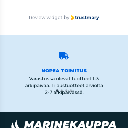
60
Review widget
by
trustmary
NOPEA TOIMITUS
Varastossa olevat tuotteet 1-3
arkipäivää. Tilaustuotteet arviolta
2-7 arkipäivässä.