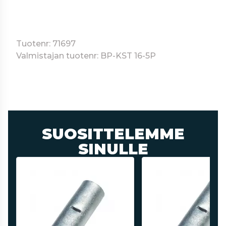
Tuotenr: 71697
Valmistajan tuotenr: BP-KST 16-5P
SUOSITTELEMME
SINULLE