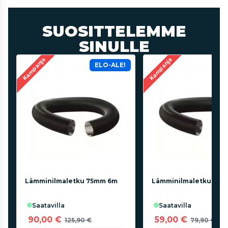
SUOSITTELEMME
SINULLE
Kampanja
Kampanja
ELO-ALE!
Lämminilmaletku 75mm 6m
Lämminilmaletku 90
saatavilla
saatavilla
90,00 €
59,00 €
125,90 €
79,90 €