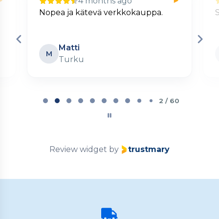
4 months ago
Nopea ja kätevä verkkokauppa.
S
Matti
M
Turku
Page
2
2 / 60
of
60
Review widget
by
trustmary