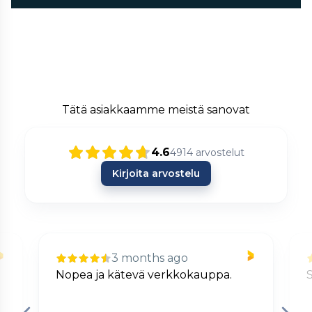
Tätä asiakkaamme meistä sanovat
4.6
4914
arvostelut
Kirjoita arvostelu
3 months ago
Nopea ja kätevä verkkokauppa.
S