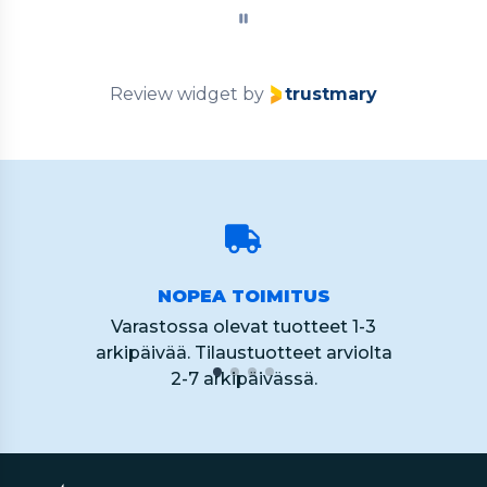
of
60
Review widget
by
trustmary
NOPEA TOIMITUS
Varastossa olevat tuotteet 1-3
arkipäivää. Tilaustuotteet arviolta
2-7 arkipäivässä.