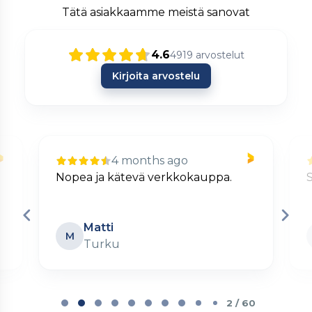
Tätä asiakkaamme meistä sanovat
4.6
4919
arvostelut
Kirjoita arvostelu
4 months ago
Nopea ja kätevä verkkokauppa.
S
Matti
M
Turku
Page
2
2 / 60