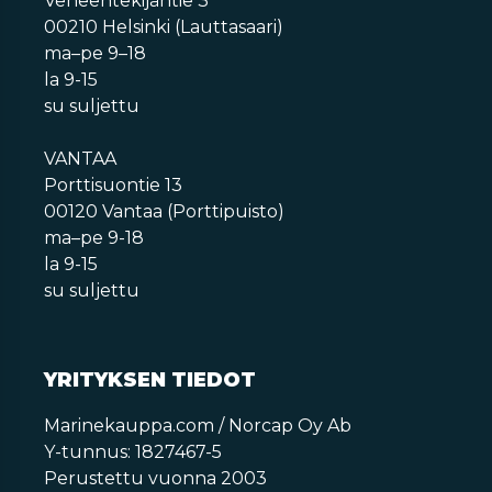
Veneentekijäntie 3
00210 Helsinki (Lauttasaari)
ma–pe 9–18
la 9-15
su suljettu
VANTAA
Porttisuontie 13
00120 Vantaa (Porttipuisto)
ma–pe 9-18
la 9-15
su suljettu
YRITYKSEN TIEDOT
Marinekauppa.com / Norcap Oy Ab
Y-tunnus: 1827467-5
Perustettu vuonna 2003