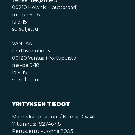
Veneentekijäntie 3
00210 Helsinki (Lauttasaari)
ma–pe 9–18
la 9-15
su suljettu
VANTAA
Porttisuontie 13
00120 Vantaa (Porttipuisto)
ma–pe 9-18
la 9-15
su suljettu
YRITYKSEN TIEDOT
Marinekauppa.com / Norcap Oy Ab
Y-tunnus: 1827467-5
Perustettu vuonna 2003