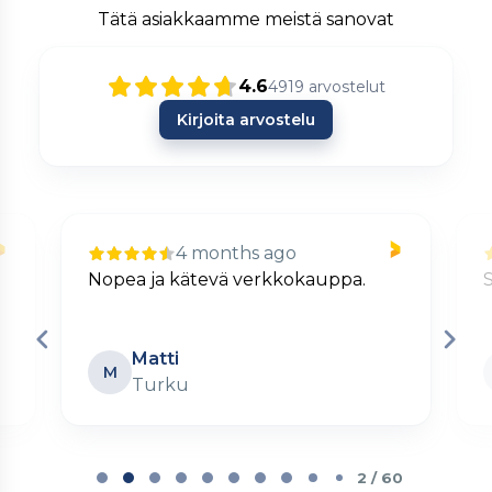
Tätä asiakkaamme meistä sanovat
4.6
4919
arvostelut
Kirjoita arvostelu
4 months ago
Nopea ja kätevä verkkokauppa.
S
Matti
M
Turku
Page
2
2 / 60