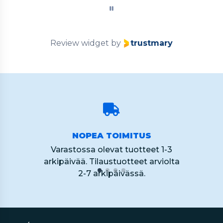
of
60
Review widget
by
trustmary
NOPEA TOIMITUS
Varastossa olevat tuotteet 1-3
arkipäivää. Tilaustuotteet arviolta
2-7 arkipäivässä.