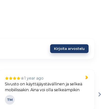
Kirjoita arvostelu
1 year ago
Sivusto on käyttäjäystävällinen ja selkeä
H
mobiilissakin. Aina voi olla selkeämpikin
j
TM