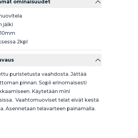
mmät ominaisuudet
uovitela
 jälki
 110mm
sessa 2kpl
uvaus
ttu puristetusta vaahdosta. Jättää
toman pinnan. Sopii erinomaisesti
kkaamiseen. Käytetään mini
sissa. Vaahtomuoviset telat eivät kestä
a. Asennetaan telavarteen painamalla.