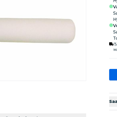
V
S
V
S
T
T
Ma
Sa