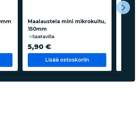
50mm
Maalaustela mini mikrokuitu,
Maalau
150mm
120m
saatavilla
saata
5,90 €
6,40
Lisää ostoskoriin