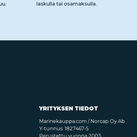
uu.
laskulla tai osamaksulla.
YRITYKSEN TIEDOT
Marinekauppa.com / Norcap Oy Ab
Y-tunnus: 1827467-5
Perustettu vuonna 2003