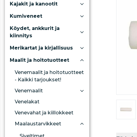
Kajakit ja kanootit
Kumiveneet
Köydet, ankkurit ja
kiinnitys
Merikartat ja kirjallisuus
Maalit ja hoitotuotteet
Venemaalit ja hoitotuotteet
- Kaikki tarjoukset!
Venemaalit
Venelakat
Venevahat ja kiillokkeet
Maalaustarvikkeet
Siveltimet