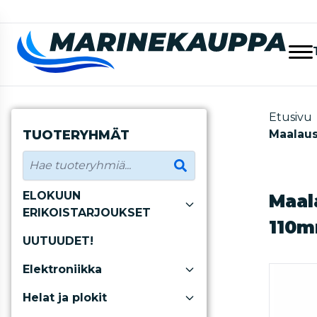
Etusivu
TUOTERYHMÄT
Maalaus
ELOKUUN
Maal
ERIKOISTARJOUKSET
110m
UUTUUDET!
Elektroniikka
Helat ja plokit