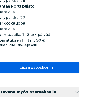
hyllypaikka: 26
antaa Porttipuisto
aatavilla
hyllypaikka: 27
erkkokauppa
aatavilla
oimitusaika 1 - 3 arkipäivää
oimituksen hinta:
5,90 €
tkahuolto Lähellä-paketti
Lisää ostoskoriin
atavana myös osamaksulla