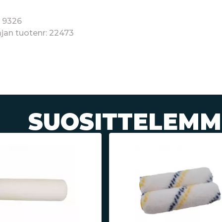
: 9326
jan tuotenr: 22473
SUOSITTELEMM