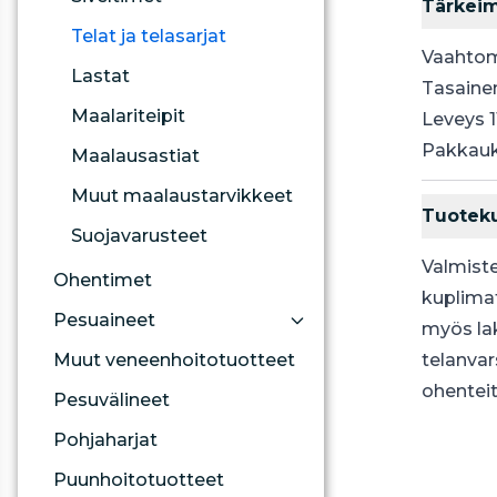
Tärkei
Telat ja telasarjat
Vaahtom
Lastat
Tasainen
Maalariteipit
Leveys
Pakkauk
Maalausastiat
Muut maalaustarvikkeet
Tuotek
Suojavarusteet
Valmiste
Ohentimet
kuplimat
Pesuaineet
myös la
Muut veneenhoitotuotteet
telanvar
ohenteit
Pesuvälineet
Pohjaharjat
Puunhoitotuotteet