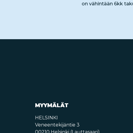
on vähintään 6kk tak
MYYMÄLÄT
HELSINKI
Veneentekijäntie 3
00210 Helsinki (Lauttasaari)