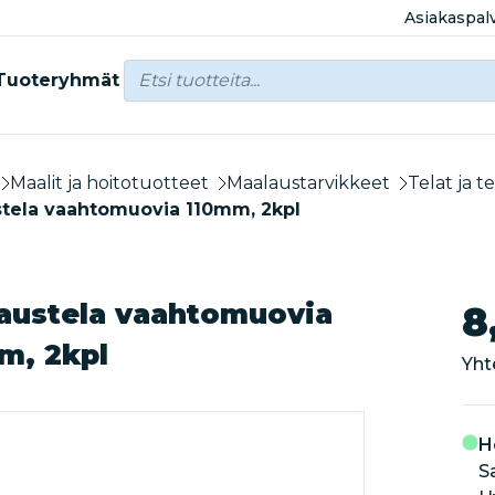
Asiakaspal
Tuoteryhmät
Maalit ja hoitotuotteet
Maalaustarvikkeet
Telat ja te
tela vaahtomuovia 110mm, 2kpl
austela vaahtomuovia
8
m, 2kpl
Yht
H
S