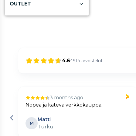
OUTLET
4.6
4914
arvostelut
3 months ago
Nopea ja kätevä verkkokauppa.
Matti
M
Turku