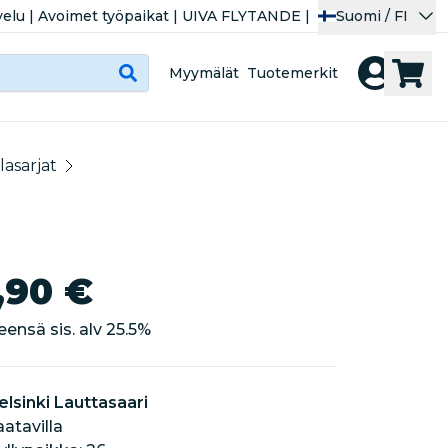
velu
|
Avoimet työpaikat
|
UIVA FLYTANDE
|
Suomi / FI
Myymälät
Tuotemerkit
lasarjat
,90 €
eensä sis. alv
25.5
%
elsinki Lauttasaari
aatavilla