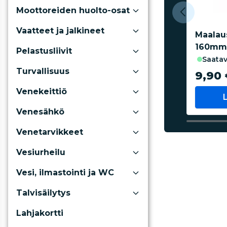
Moottoreiden huolto-osat
Vaatteet ja jalkineet
Maalau
160mm
Pelastusliivit
saatav
Turvallisuus
9,90 
Venekeittiö
Venesähkö
Venetarvikkeet
Vesiurheilu
Vesi, ilmastointi ja WC
Talvisäilytys
Lahjakortti