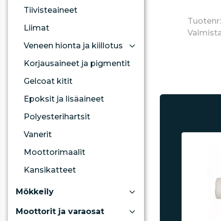
Tiivisteaineet
Tuotenr
Liimat
Valmista
Veneen hionta ja kiillotus
Korjausaineet ja pigmentit
Gelcoat kitit
Epoksit ja lisäaineet
Polyesterihartsit
Vanerit
Moottorimaalit
Kansikatteet
Mökkeily
Moottorit ja varaosat