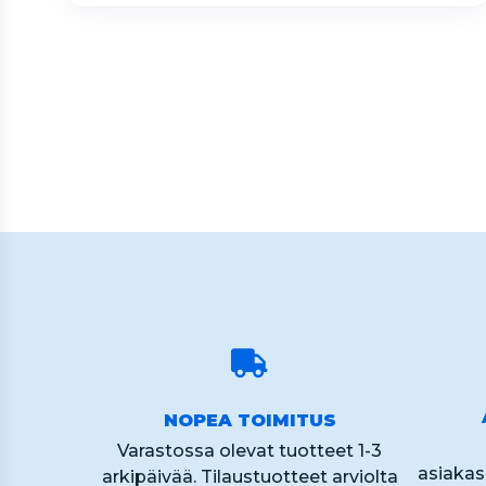
Page
2
of
60
NOPEA TOIMITUS
Varastossa olevat tuotteet 1-3
asiaka
arkipäivää. Tilaustuotteet arviolta