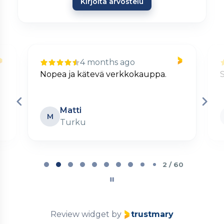
Kirjoita arvostelu
4 months ago
Nopea ja kätevä verkkokauppa.
S
Matti
M
Turku
Page
2
2 / 60
of
60
Review widget
by
trustmary