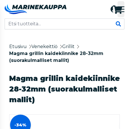
Etusivu
Venekeittiö
Grillit
Magma grillin kaidekiinnike 28-32mm
(suorakulmalliset mallit)
Magma grillin kaidekiinnike
28-32mm (suorakulmalliset
mallit)
-34%
-