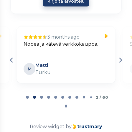
Kirjoita arvostelu
3 months ago
Nopea ja kätevä verkkokauppa.
S
Matti
M
Turku
Page
2
2 / 60
of
60
Review widget
by
trustmary