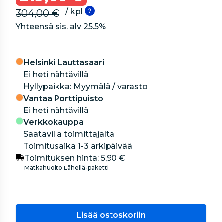
/ kpl
304,00 €
Yhteensä sis. alv
25.5
%
Helsinki Lauttasaari
Ei heti nähtävillä
hyllypaikka: Myymälä / varasto
Vantaa Porttipuisto
Ei heti nähtävillä
Verkkokauppa
Saatavilla toimittajalta
Toimitusaika 1-3 arkipäivää
Toimituksen hinta:
5,90 €
Matkahuolto Lähellä-paketti
Lisää ostoskoriin