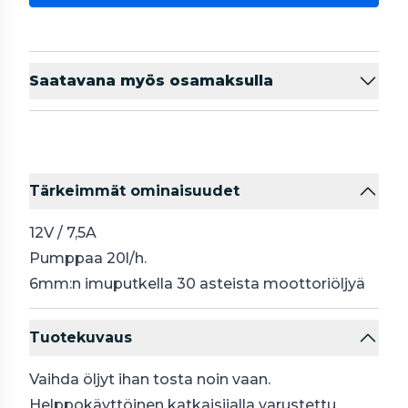
Saatavana myös osamaksulla
Tärkeimmät ominaisuudet
12V / 7,5A
Pumppaa 20l/h.
6mm:n imuputkella 30 asteista moottoriöljyä
Tuotekuvaus
Vaihda öljyt ihan tosta noin vaan.
Helppokäyttöinen katkaisijalla varustettu