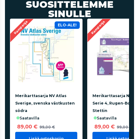
SUOSITTELEMME
SINULLE
Kampanja
Kampanja
ELO-ALE!
Merikarttasarja NV Atlas
Merikarttasarja NV At
Sverige, svenska västkusten
Serie 4, Rugen-Bornh
södra
Stettin
saatavilla
saatavilla
89,00 €
89,00 €
99,00 €
99,00 €
Lisää ostoskoriin
Lisää ostoskorii