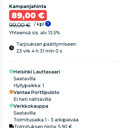
Kampanjahinta
89,00 €
/ kpl
99,00 €
Yhteensä sis. alv
13.5
%
Tarjouksen päättymiseen:
23 vrk 4 h 31 min 0 s
Helsinki Lauttasaari
Saatavilla
hyllypaikka: 1
Vantaa Porttipuisto
Ei heti nähtävillä
Verkkokauppa
Saatavilla
Toimitusaika 1 - 3 arkipäivää
Toimituksen hinta:
5,90 €