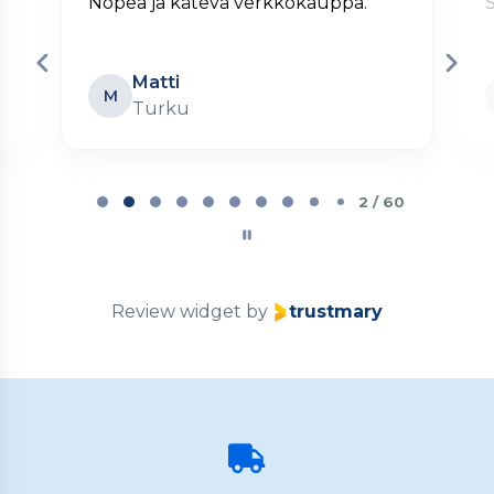
Nopea ja kätevä verkkokauppa.
S
Matti
M
Turku
Page
2
2 / 60
of
60
Review widget
by
trustmary