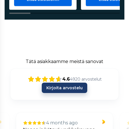
Tätä asiakkaamme meistä sanovat
4.6
4920
arvostelut
Kirjoita arvostelu
4 months ago