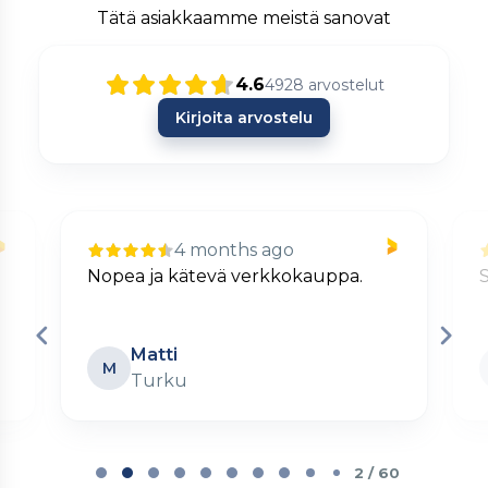
Tätä asiakkaamme meistä sanovat
4.6
4928
arvostelut
Kirjoita arvostelu
4 months ago
Nopea ja kätevä verkkokauppa.
S
Matti
M
Turku
Page
2
2 / 60