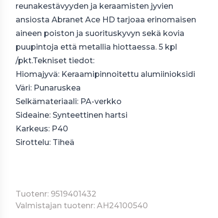
reunakestävyyden ja keraamisten jyvien
ansiosta Abranet Ace HD tarjoaa erinomaisen
aineen poiston ja suorituskyvyn sekä kovia
puupintoja että metallia hiottaessa. 5 kpl
/pkt.Tekniset tiedot:
Hiomajyvä: Keraamipinnoitettu alumiinioksidi
Väri: Punaruskea
Selkämateriaali: PA-verkko
Sideaine: Synteettinen hartsi
Karkeus: P40
Sirottelu: Tiheä
Tuotenr: 9519401432
Valmistajan tuotenr: AH24100540