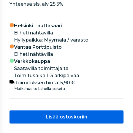
Yhteensä sis. alv
25.5
%
Helsinki Lauttasaari
Ei heti nähtävillä
hyllypaikka: Myymälä / varasto
Vantaa Porttipuisto
Ei heti nähtävillä
Verkkokauppa
Saatavilla toimittajalta
Toimitusaika 1-3 arkipäivää
Toimituksen hinta:
5,90 €
Matkahuolto Lähellä-paketti
Lisää ostoskoriin