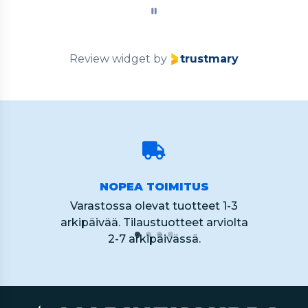
of
60
Review widget
by
trustmary
NOPEA TOIMITUS
Varastossa olevat tuotteet 1-3
arkipäivää. Tilaustuotteet arviolta
2-7 arkipäivässä.