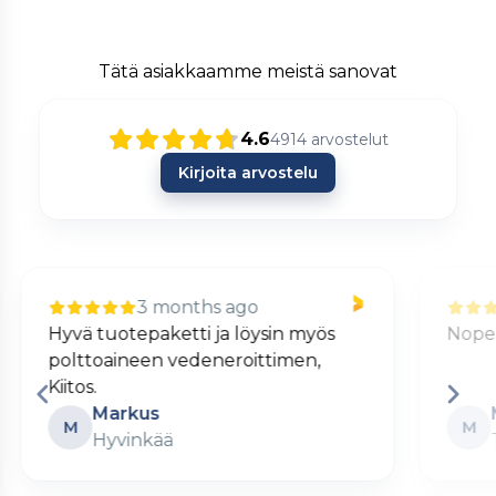
Tätä asiakkaamme meistä sanovat
4.6
4914
arvostelut
Kirjoita arvostelu
3 months ago
Nopea ja kätevä verkkokauppa.
S
Matti
M
Turku