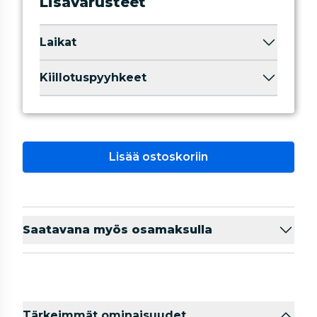
Lisävarusteet
Laikat
Kiillotuspyyhkeet
Lisää ostoskoriin
Saatavana myös osamaksulla
Tärkeimmät ominaisuudet