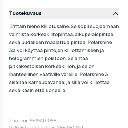
Tuotekuvaus
Erittäin hieno kiillotusaine. Se sopii suojaamaan
valmista korkeakiiltopintaa, alkuperäispintaa
sekä uudelleen maalattua pintaa. Polarshine
3:a voi käyttää pintojen kiillottamiseen ja
hologrammien poistoon. Se antaa
pitkäkestoisen korkeakiillon, ja se on
ihanteellinen vaativille väreille. Polarshine 3
sisältää karnaubavahaa, ja sillä voi kiillottaa
sekä käsin että koneella.
Tuotenr: 9519401058
Valmistajan tuotenr: 7992602511