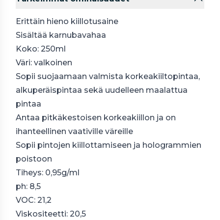
Erittäin hieno kiillotusaine
Sisältää karnubavahaa
Koko: 250ml
Väri: valkoinen
Sopii suojaamaan valmista korkeakiiltopintaa,
alkuperäispintaa sekä uudelleen maalattua
pintaa
Antaa pitkäkestoisen korkeakiillon ja on
ihanteellinen vaativille väreille
Sopii pintojen kiillottamiseen ja hologrammien
poistoon
Tiheys: 0,95g/ml
ph: 8,5
VOC: 21,2
Viskositeetti: 20,5