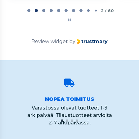
Page
2
2 / 60
of
60
Review widget
by
trustmary
NOPEA TOIMITUS
Varastossa olevat tuotteet 1-3
arkipäivää. Tilaustuotteet arviolta
2-7 arkipäivässä.