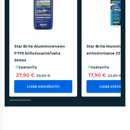
Star Brite Alumiiniveneen
Star Brite Muovin kiill
PTFE kiillotusaine/vaha
entisöintiaine 237ml (
500ml
saatavilla
saatavilla
27,90 €
17,90 €
36,50 €
22,50 €
Lisää ostoskoriin
Lisää ostoskorii