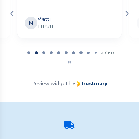
Matti
M
Turku
Page
2
2 / 60
of
60
Review widget
by
trustmary