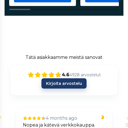
Tätä asiakkaamme meistä sanovat
4.6
4928
arvostelut
Kirjoita arvostelu
4 months ago
Nopea ja kätevä verkkokauppa.
S