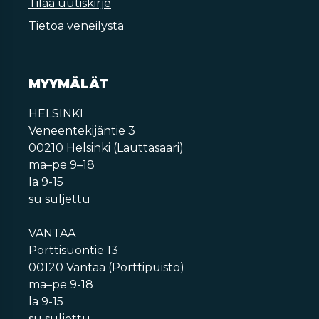
Tilaa uutiskirje
Tietoa veneilystä
MYYMÄLÄT
HELSINKI
Veneentekijäntie 3
00210 Helsinki (Lauttasaari)
ma–pe 9–18
la 9-15
su suljettu
VANTAA
Porttisuontie 13
00120 Vantaa (Porttipuisto)
ma–pe 9-18
la 9-15
su suljettu