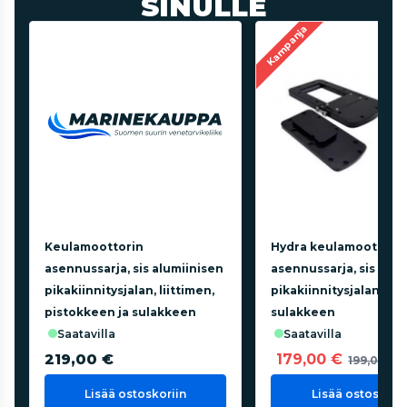
SINULLE
Kampanja
Keulamoottorin
Hydra keulamoottori
asennussarja, sis alumiinisen
asennussarja, sis alum
pikakiinnitysjalan, liittimen,
pikakiinnitysjalan ja 
pistokkeen ja sulakkeen
sulakkeen
saatavilla
saatavilla
219,00 €
179,00 €
199,00 €
Lisää ostoskoriin
Lisää ostoskorii