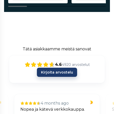
Tätä asiakkaamme meistä sanovat
4.6
4920
arvostelut
Kirjoita arvostelu
4 months ago
Nopea ja kätevä verkkokauppa.
S