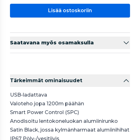
Lisää ostoskoriin
Saatavana myös osamaksulla
Tärkeimmät ominaisuudet
USB-ladattava
Valoteho jopa 1200m päähän
Smart Power Control (SPC)
Anodisoitu lentokoneluokan alumiinirunko
Satin Black, jossa kylmänharmaat alumiinihihat
IP67 Pöly-/vesitiivis