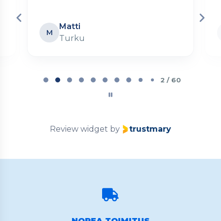
Matti
M
Turku
Page
2
2 / 60
of
60
Review widget
by
trustmary
NOPEA TOIMITUS