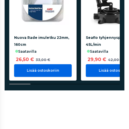
Nuova Rade imuletku 22mm,
Seaflo tyhjennyspum
160cm
45L/min
saatavilla
saatavilla
26,50 €
29,90 €
33,00 €
42,00 €
Lisää ostoskoriin
Lisää ostoskorii