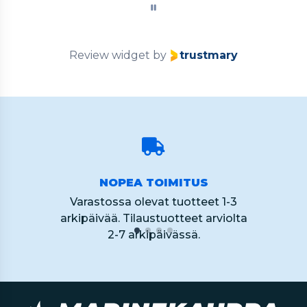
of
60
Review widget
by
trustmary
NOPEA TOIMITUS
Varastossa olevat tuotteet 1-3
arkipäivää. Tilaustuotteet arviolta
2-7 arkipäivässä.