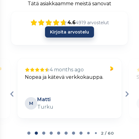
Tätä asiakkaamme meistä sanovat
4.6
4919
arvostelut
Kirjoita arvostelu
4 months ago
Nopea ja kätevä verkkokauppa.
S
Matti
M
Turku
Page
2
2 / 60