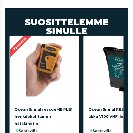
SUOSITTELEMME
SINULLE
Kampanja
Ocean Signal rescueME PLB1
Ocean Signal RB5V la
henkilökohtainen
akku V100 VHF:lle
hätälähetin
saatavilla
saatavilla