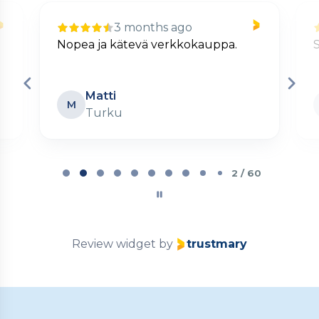
3 months ago
Nopea ja kätevä verkkokauppa.
S
Matti
M
Turku
Page
2
2 / 60
of
60
Review widget
by
trustmary