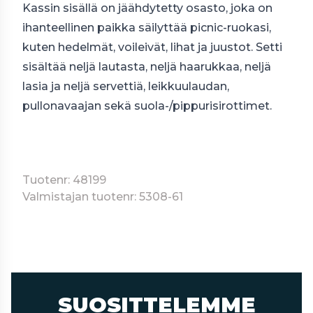
Kassin sisällä on jäähdytetty osasto, joka on
ihanteellinen paikka säilyttää picnic-ruokasi,
kuten hedelmät, voileivät, lihat ja juustot. Setti
sisältää neljä lautasta, neljä haarukkaa, neljä
lasia ja neljä servettiä, leikkuulaudan,
pullonavaajan sekä suola-/pippurisirottimet.
Tuotenr: 48199
Valmistajan tuotenr: 5308-61
SUOSITTELEMME