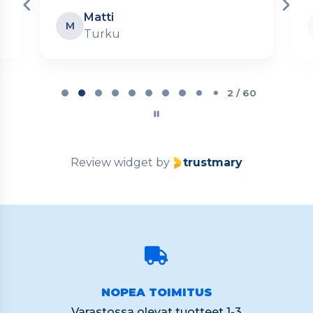
Matti
M
Turku
Page
2
2 / 60
of
60
Review widget
by
trustmary
NOPEA TOIMITUS
Varastossa olevat tuotteet 1-3