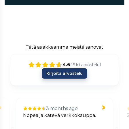
Tätä asiakkaamme meistä sanovat
4.6
4910
arvostelut
Kirjoita arvostelu
3 months ago
Nopea ja kätevä verkkokauppa.
S