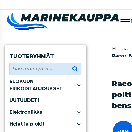
Etusivu
TUOTERYHMÄT
Racor-B
ELOKUUN
Raco
ERIKOISTARJOUKSET
polt
UUTUUDET!
bensi
Elektroniikka
Helat ja plokit
-10%