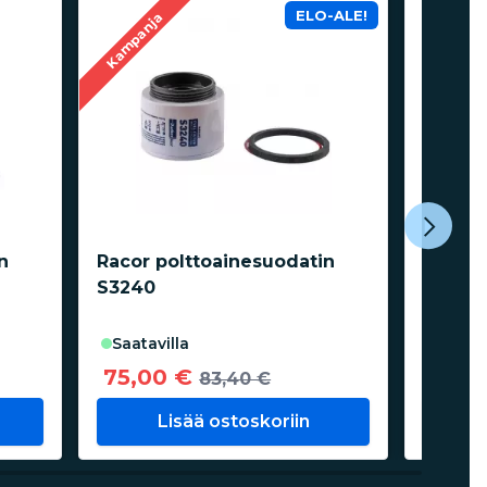
ELO-ALE!
Kampanja
n
Racor polttoainesuodatin
Racor-
S3240
poltto
perämo
saata
saatavilla
24,3
75,00 €
83,40 €
Lisää ostoskoriin