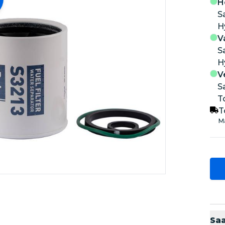
H
S
V
S
V
S
T
T
Ma
Sa