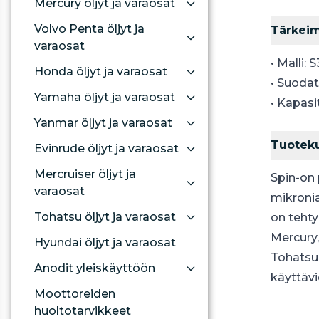
Mercury öljyt ja varaosat
Volvo Penta öljyt ja
Tärkei
varaosat
• Malli: 
Honda öljyt ja varaosat
• Suodat
Yamaha öljyt ja varaosat
• Kapasit
Yanmar öljyt ja varaosat
Tuotek
Evinrude öljyt ja varaosat
Mercruiser öljyt ja
Spin-on 
varaosat
mikronia
Tohatsu öljyt ja varaosat
on tehty
Mercury,
Hyundai öljyt ja varaosat
Tohatsu
Anodit yleiskäyttöön
käyttävi
Moottoreiden
huoltotarvikkeet