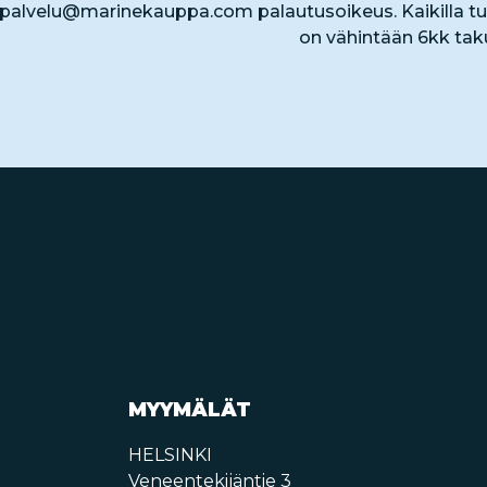
spalvelu@marinekauppa.com
palautusoikeus. Kaikilla tu
on vähintään 6kk tak
MYYMÄLÄT
HELSINKI
Veneentekijäntie 3