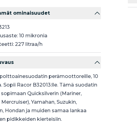
mmät ominaisuudet
S3213
usaste: 10 mikronia
eetti: 227 litraa/h
uvaus
polttoainesuodatin perämoottoreille, 10
. Sopii Racor B32013:lle. Tämä suodatin
 sopimaan Quicksilverin (Mariner,
 Mercruiser), Yamahan, Suzukin,
n, Hondan ja muiden samaa lankaa
en pidikkeiden kierteisiin.