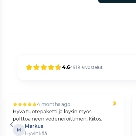
4.6
4919
arvostelut
4 months ago
Nopea ja kätevä verkkokauppa.
Matti
M
Turku