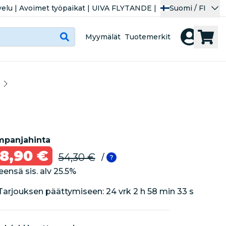
velu
|
Avoimet työpaikat
|
UIVA FLYTANDE
|
Suomi / FI
Myymälät
Tuotemerkit
panjahinta
8,90 €
54,30 €
/
eensä sis. alv
25.5
%
Tarjouksen päättymiseen: 
24 vrk 2 h 58 min 33 s