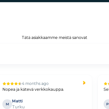
Tätä asiakkaamme meistä sanovat
11 days ago
Selkeä ja helppo tilaus
Petteri Lehtovaara
PL
Parainen