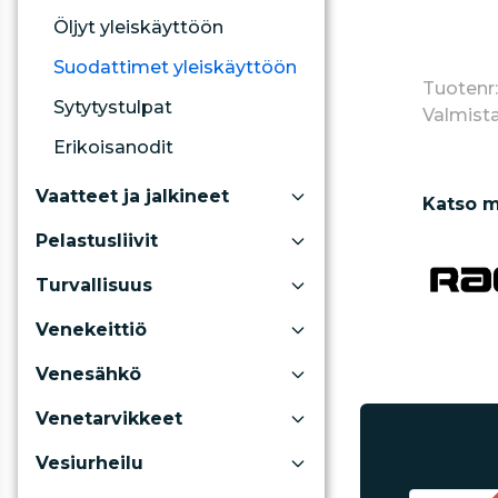
Öljyt yleiskäyttöön
Suodattimet yleiskäyttöön
Tuotenr:
Sytytystulpat
Valmista
Erikoisanodit
Vaatteet ja jalkineet
Katso m
Pelastusliivit
Turvallisuus
Venekeittiö
Venesähkö
Venetarvikkeet
Vesiurheilu