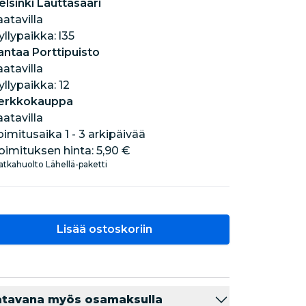
elsinki Lauttasaari
aatavilla
hyllypaikka: l35
antaa Porttipuisto
aatavilla
hyllypaikka: 12
erkkokauppa
aatavilla
oimitusaika 1 - 3 arkipäivää
oimituksen hinta:
5,90 €
tkahuolto Lähellä-paketti
Lisää ostoskoriin
atavana myös osamaksulla