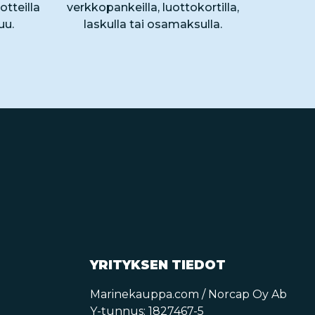
otteilla
verkkopankeilla, luottokortilla,
uu.
laskulla tai osamaksulla.
YRITYKSEN TIEDOT
Marinekauppa.com / Norcap Oy Ab
Y-tunnus: 1827467-5