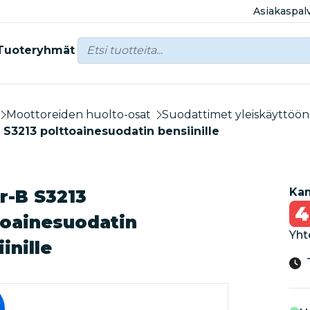
Asiakaspal
Tuoteryhmät
Moottoreiden huolto-osat
Suodattimet yleiskäyttöön
 S3213 polttoainesuodatin bensiinille
Kam
r-B S3213
4
toainesuodatin
Yht
inille