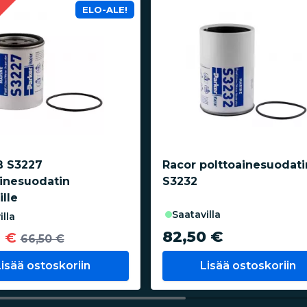
ELO-ALE!
a
B S3227
Racor polttoainesuodati
ainesuodatin
S3232
ille
saatavilla
illa
82,50 €
0 €
66,50 €
Lisää ostoskoriin
Lisää ostoskoriin