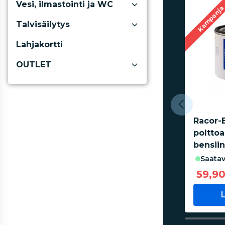
Vesi, ilmastointi ja WC
Kampanj
Talvisäilytys
Lahjakortti
OUTLET
Racor-
poltto
bensiin
saatav
59,9