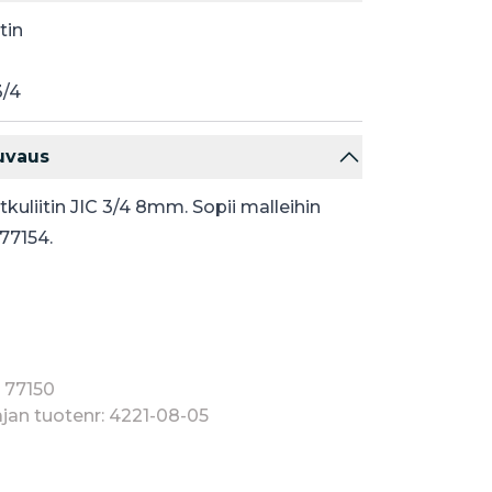
tin
3/4
uvaus
tkuliitin JIC 3/4 8mm. Sopii malleihin
 77154.
 77150
jan tuotenr: 4221-08-05