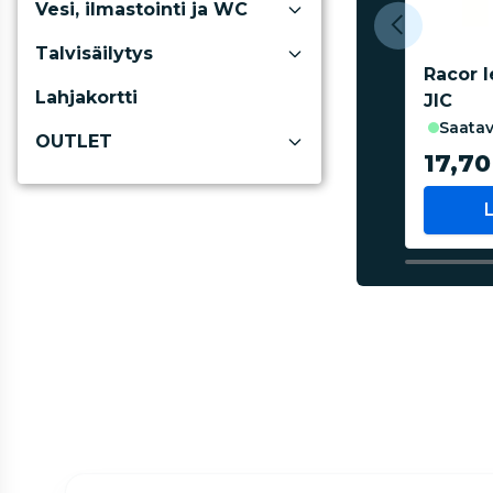
Vesi, ilmastointi ja WC
Talvisäilytys
Racor l
Lahjakortti
JIC
saatav
OUTLET
17,70