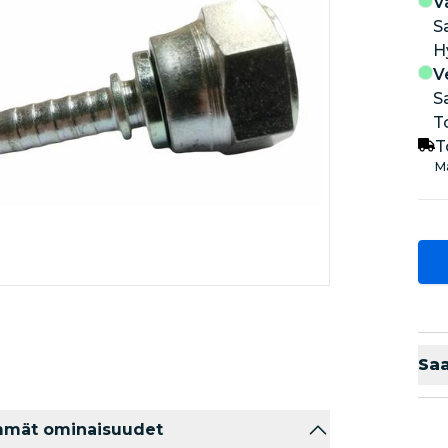
V
S
V
S
T
T
Ma
Sa
mmät ominaisuudet