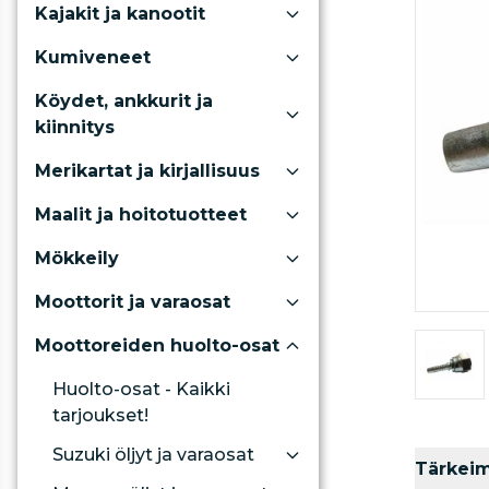
Kajakit ja kanootit
Kumiveneet
Köydet, ankkurit ja
kiinnitys
Merikartat ja kirjallisuus
Maalit ja hoitotuotteet
Mökkeily
Moottorit ja varaosat
Moottoreiden huolto-osat
Huolto-osat - Kaikki
tarjoukset!
Suzuki öljyt ja varaosat
Tärkei