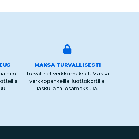
KEUS
MAKSA TURVALLISESTI
lmainen
Turvalliset verkkomaksut. Maksa
otteilla
verkkopankeilla, luottokortilla,
uu.
laskulla tai osamaksulla.