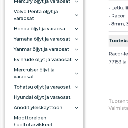
Mercury öljyt ja varaosat
• Letkulii
Volvo Penta öljyt ja
• Racor
varaosat
• 8mm, 
Honda öljyt ja varaosat
Yamaha öljyt ja varaosat
Tuotek
Yanmar öljyt ja varaosat
Racor-le
Evinrude öljyt ja varaosat
77153 ja
Mercruiser öljyt ja
varaosat
Tohatsu öljyt ja varaosat
Hyundai öljyt ja varaosat
Tuotenr:
Anodit yleiskäyttöön
Valmista
Moottoreiden
huoltotarvikkeet