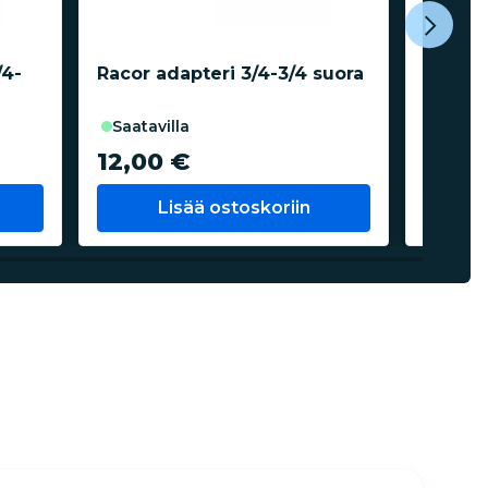
/4-
Racor adapteri 3/4-3/4 suora
Letkuli
letkull
saatavilla
saata
12,00 €
23,4
Lisää ostoskoriin