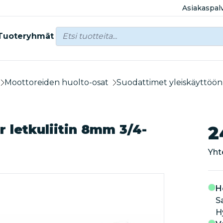
Asiakaspal
Tuoteryhmät
Moottoreiden huolto-osat
Suodattimet yleiskäyttöön
r letkuliitin 8mm 3/4-
2
Yht
H
S