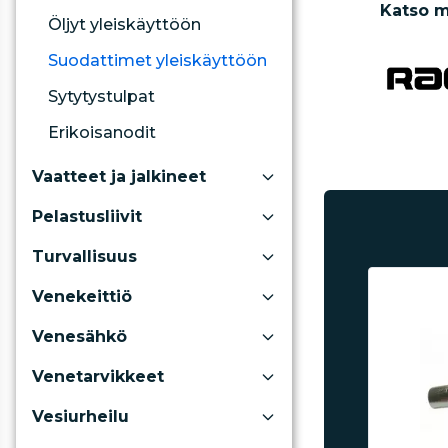
Katso m
Öljyt yleiskäyttöön
Suodattimet yleiskäyttöön
Sytytystulpat
Erikoisanodit
Vaatteet ja jalkineet
Pelastusliivit
Turvallisuus
Venekeittiö
Venesähkö
Venetarvikkeet
Vesiurheilu