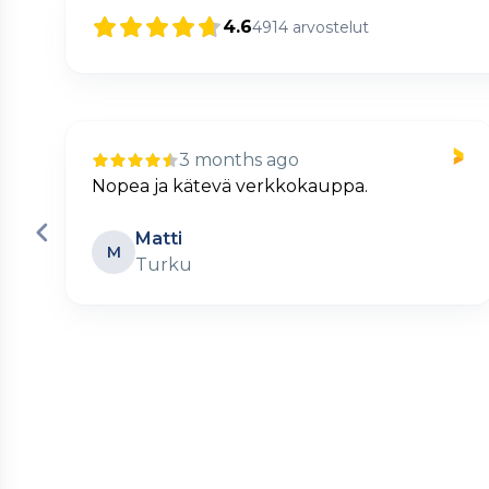
4.6
4914
arvostelut
3 months ago
Nopea ja kätevä verkkokauppa.
Matti
M
Turku
Page
2
of
60