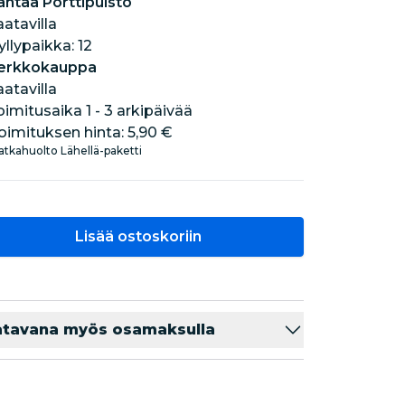
antaa Porttipuisto
aatavilla
hyllypaikka: 12
erkkokauppa
aatavilla
oimitusaika 1 - 3 arkipäivää
oimituksen hinta:
5,90 €
tkahuolto Lähellä-paketti
Lisää ostoskoriin
atavana myös osamaksulla