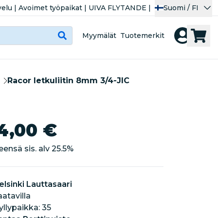
velu
|
Avoimet työpaikat
|
UIVA FLYTANDE
|
Suomi / FI
Myymälät
Tuotemerkit
Racor letkuliitin 8mm 3/4-JIC
4,00 €
eensä sis. alv
25.5
%
elsinki Lauttasaari
aatavilla
hyllypaikka: 35