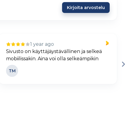
Kirjoita arvostelu
1 year ago
Sivusto on käyttäjäystävällinen ja selkeä
H
mobiilissakin. Aina voi olla selkeämpikin
j
TM