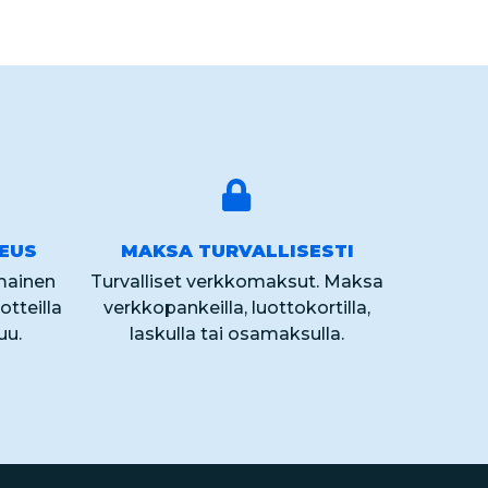
KEUS
MAKSA TURVALLISESTI
lmainen
Turvalliset verkkomaksut. Maksa
otteilla
verkkopankeilla, luottokortilla,
uu.
laskulla tai osamaksulla.