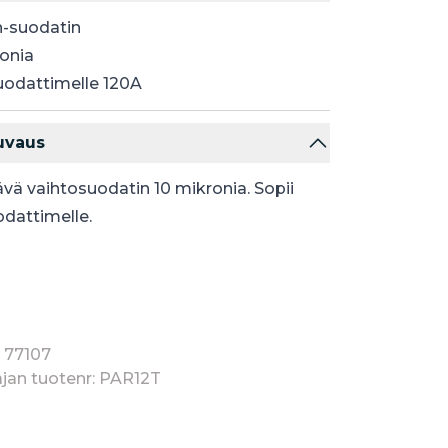
n-suodatin
ronia
suodattimelle 120A
uvaus
ävä vaihtosuodatin 10 mikronia. Sopii
dattimelle.
 77107
jan tuotenr: PAR12T