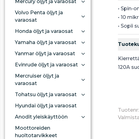
Mercury öljyt ja varaosat
• Spin-o
Volvo Penta öljyt ja
• 10 mik
varaosat
• Sopii 
Honda öljyt ja varaosat
Yamaha öljyt ja varaosat
Tuotek
Yanmar öljyt ja varaosat
Kierrett
Evinrude öljyt ja varaosat
120A suo
Mercruiser öljyt ja
varaosat
Tohatsu öljyt ja varaosat
Hyundai öljyt ja varaosat
Tuotenr:
Anodit yleiskäyttöön
Valmista
Moottoreiden
huoltotarvikkeet