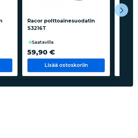
n
Racor polttoainesuodatin
Racor 
S3216T
S3211
saatavilla
saata
59,90 €
65,9
Lisää ostoskoriin