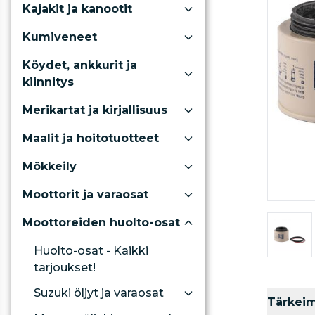
Kajakit ja kanootit
Kumiveneet
Köydet, ankkurit ja
kiinnitys
Merikartat ja kirjallisuus
Maalit ja hoitotuotteet
Mökkeily
Moottorit ja varaosat
Moottoreiden huolto-osat
Huolto-osat - Kaikki
tarjoukset!
Suzuki öljyt ja varaosat
Tärkei