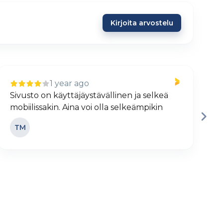
Kirjoita arvostelu
1 year ago
Sivusto on käyttäjäystävällinen ja selkeä
H
mobiilissakin. Aina voi olla selkeämpikin
j
TM