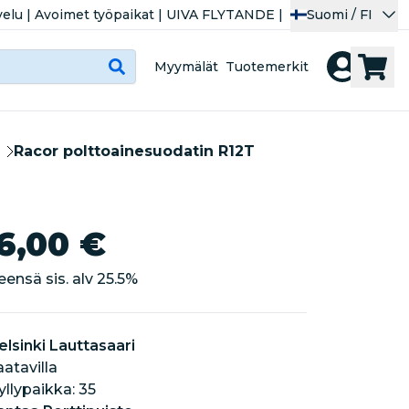
velu
|
Avoimet työpaikat
|
UIVA FLYTANDE
|
Suomi / FI
Myymälät
Tuotemerkit
Racor polttoainesuodatin R12T
6,00 €
eensä sis. alv
25.5
%
elsinki Lauttasaari
aatavilla
hyllypaikka: 35