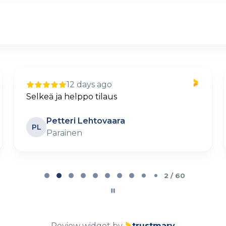
12 days ago
Selkeä ja helppo tilaus
Petteri Lehtovaara
PL
Parainen
2 / 60
Review widget
by
trustmary