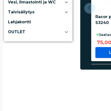
Vesi, ilmastointi ja WC
Talvisäilytys
Racor 
Lahjakortti
S3240
OUTLET
saatav
75,0