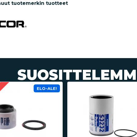
uut tuotemerkin tuotteet
SUOSITTELEMM
ELO-ALE!
a