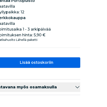
antaa Porttipuisto
aatavilla
hyllypaikka: 12
erkkokauppa
aatavilla
oimitusaika 1 - 3 arkipäivää
oimituksen hinta:
5,90 €
tkahuolto Lähellä-paketti
Lisää ostoskoriin
atavana myös osamaksulla