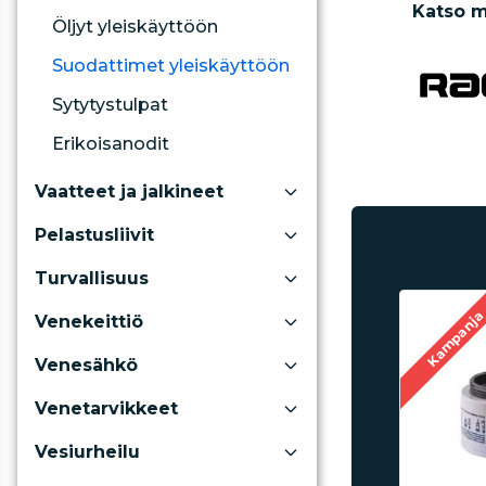
Katso m
Öljyt yleiskäyttöön
Suodattimet yleiskäyttöön
Sytytystulpat
Erikoisanodit
Vaatteet ja jalkineet
Pelastusliivit
Turvallisuus
Kampanj
Venekeittiö
Venesähkö
Venetarvikkeet
Vesiurheilu