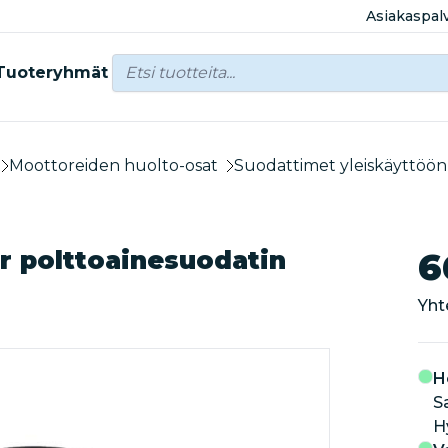
Asiakaspal
Tuoteryhmät
Moottoreiden huolto-osat
Suodattimet yleiskäyttöön
r polttoainesuodatin
6
Yht
H
S