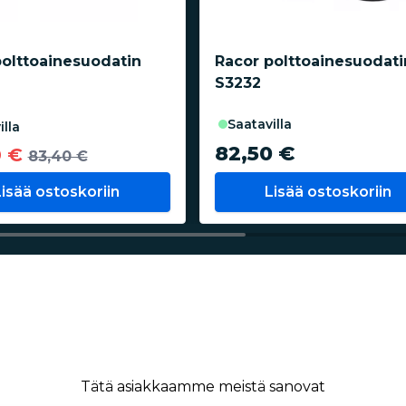
polttoainesuodatin
Racor polttoainesuodati
S3232
saatavilla
illa
82,50 €
0 €
83,40 €
Lisää ostoskoriin
Lisää ostoskoriin
Tätä asiakkaamme meistä sanovat