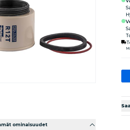
V
S
V
S
T
T
Ma
Sa
mmät ominaisuudet