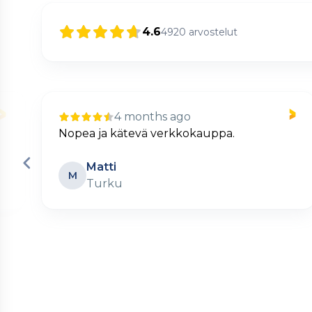
4.6
4920
arvostelut
4 months ago
Nopea ja kätevä verkkokauppa.
Matti
M
Turku
Page
2
of
60