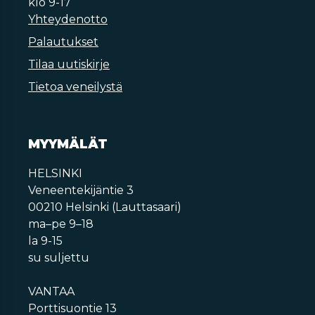
klo 9-17
Yhteydenotto
Palautukset
Tilaa uutiskirje
Tietoa veneilystä
MYYMÄLÄT
HELSINKI
Veneentekijäntie 3
00210 Helsinki (Lauttasaari)
ma–pe 9–18
la 9-15
su suljettu
VANTAA
Porttisuontie 13