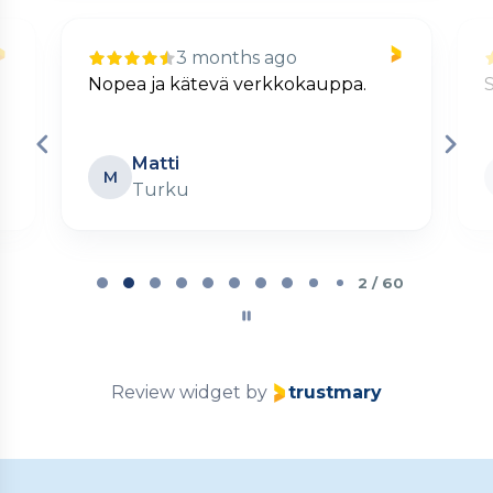
3 months ago
Nopea ja kätevä verkkokauppa.
S
Matti
M
Turku
Page
2
2 / 60
of
60
Review widget
by
trustmary