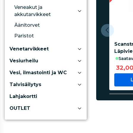
Veneakut ja
akkutarvikkeet
Äänitorvet
Paristot
Scanstr
Venetarvikkeet
Läpivie
saatav
Vesiurheilu
32,0
Vesi, ilmastointi ja WC
Talvisäilytys
Lahjakortti
OUTLET