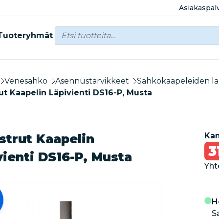
Asiakaspal
Tuoteryhmät
Venesähkö
Asennustarvikkeet
Sähkökaapeleiden läp
ut Kaapelin Läpivienti DS16-P, Musta
Kam
strut Kaapelin
3
vienti DS16-P, Musta
Yht
H
S