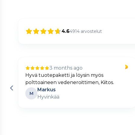
4.6
4914
arvostelut
3 months ago
sin myös
Nopea ja kätevä verkkokaup
men, Kiitos.
Matti
M
Turku
Page
2
of