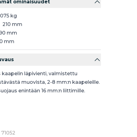
mmät ominaisuudet
.075 kg
s
210 mm
90 mm
0 mm
uvaus
s kaapelin läpivienti, valmistettu
tävästä muovista, 2-8 mm:n kaapeleille.
uojaus enintään 16 mm:n liittimille.
 71052