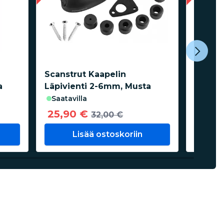
Scanstrut Kaapelin
Scanst
a
Läpivienti 2-6mm, Musta
DS30-P
saatavilla
saata
25,90 €
37,0
32,00 €
Lisää ostoskoriin