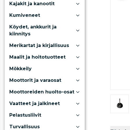
Kajakit ja kanootit
Kumiveneet
Köydet, ankkurit ja
kiinnitys
Merikartat ja kirjallisuus
Maalit ja hoitotuotteet
Mökkeily
Moottorit ja varaosat
Moottoreiden huolto-osat
Vaatteet ja jalkineet
Pelastusliivit
Turvallisuus