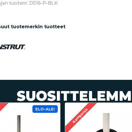
jan tuotenr: DS16-P-BLK
uut tuotemerkin tuotteet
SUOSITTELEMM
ELO-ALE!
a
Kampanja