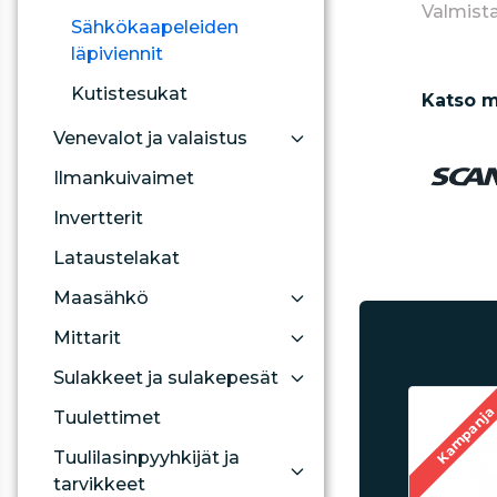
Valmista
Sähkökaapeleiden
läpiviennit
Kutistesukat
Katso m
Venevalot ja valaistus
Ilmankuivaimet
Invertterit
Lataustelakat
Maasähkö
Mittarit
Sulakkeet ja sulakepesät
Kampanj
Tuulettimet
Tuulilasinpyyhkijät ja
tarvikkeet