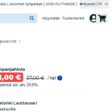
velu
|
Avoimet työpaikat
|
UIVA FLYTANDE
|
Suomi / FI
Myymälät
Tuotemerkit
iviennit
panjahinta
1,00 €
37,00 €
/ kpl
eensä sis. alv
25.5
%
elsinki Lauttasaari
aatavilla