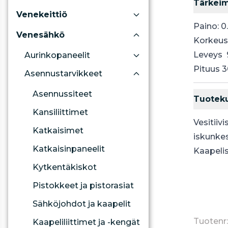
Tärkei
Venekeittiö
Paino:
0
Venesähkö
Korkeu
Leveys
Aurinkopaneelit
Pituus
3
Asennustarvikkeet
Asennussiteet
Tuotek
Kansiliittimet
Vesitiivi
Katkaisimet
iskunkes
Katkaisinpaneelit
Kaapelis
Kytkentäkiskot
Pistokkeet ja pistorasiat
Sähköjohdot ja kaapelit
Tuotenr:
Kaapeliliittimet ja -kengät