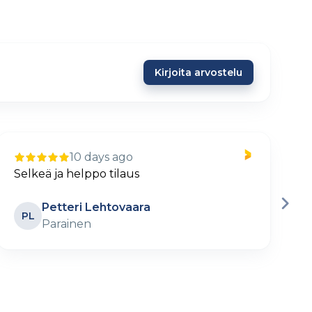
Kirjoita arvostelu
1 year ago
Sivusto on käyttäjäystävällinen ja sel
mobiilissakin. Aina voi olla selkeämpik
TM