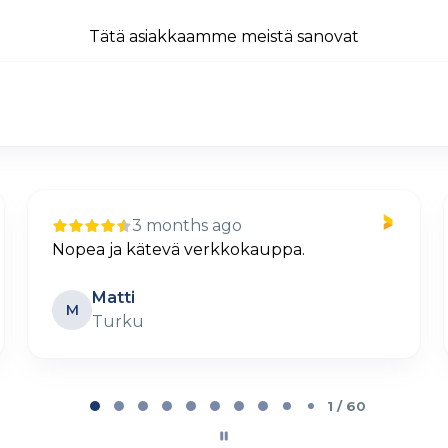
Tätä asiakkaamme meistä sanovat
10 days ago
pa.
Selkeä ja helppo tilaus
Petteri Lehtovaara
PL
Parainen
2 / 60