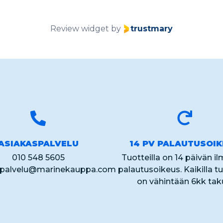
Review widget
by
trustmary
ASIAKASPALVELU
14 PV PALAUTUSOI
010 548 5605
Tuotteilla on 14 päivän i
spalvelu@marinekauppa.com
palautusoikeus. Kaikilla tu
on vähintään 6kk tak