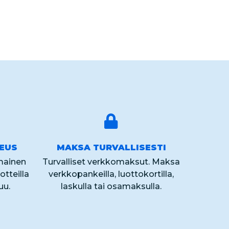
KEUS
MAKSA TURVALLISESTI
lmainen
Turvalliset verkkomaksut. Maksa
otteilla
verkkopankeilla, luottokortilla,
uu.
laskulla tai osamaksulla.