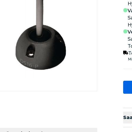
V
S
V
S
T
T
Ma
Sa