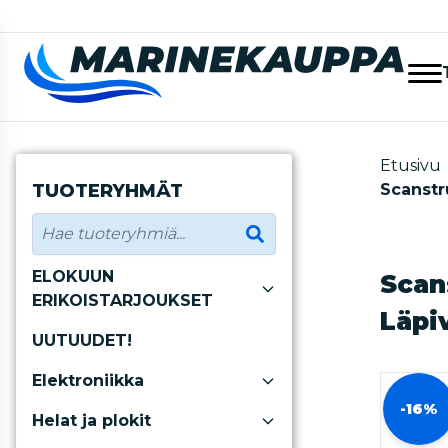
Etusivu
TUOTERYHMÄT
Scanstr
ELOKUUN
Scan
ERIKOISTARJOUKSET
Läpi
UUTUUDET!
Elektroniikka
-16%
Helat ja plokit