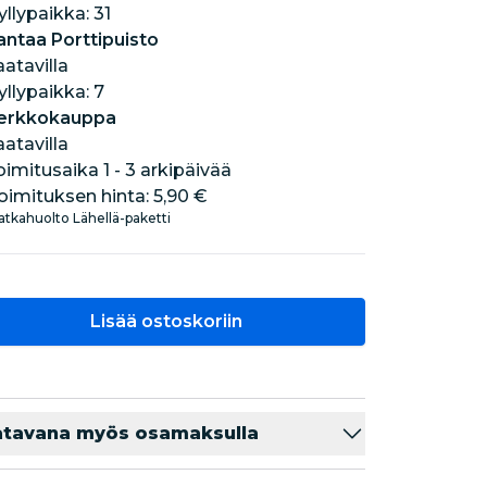
hyllypaikka: 31
antaa Porttipuisto
aatavilla
hyllypaikka: 7
erkkokauppa
aatavilla
oimitusaika 1 - 3 arkipäivää
oimituksen hinta:
5,90 €
tkahuolto Lähellä-paketti
Lisää ostoskoriin
atavana myös osamaksulla