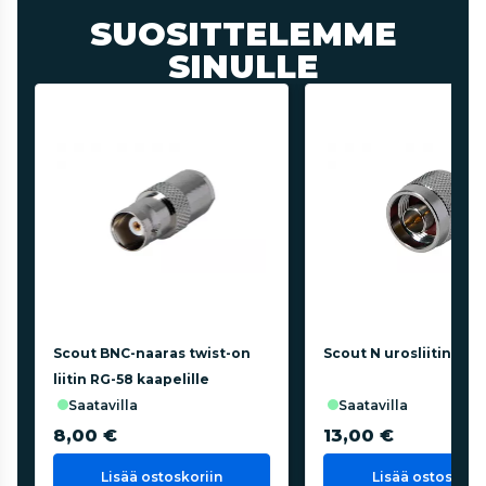
SUOSITTELEMME
SINULLE
Scout BNC-naaras twist-on
Scout N urosliitin (RG
liitin RG-58 kaapelille
saatavilla
saatavilla
8,00 €
13,00 €
Lisää ostoskoriin
Lisää ostoskorii