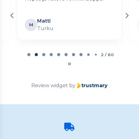
Matti
M
Turku
Page
2
2 / 60
of
60
Review widget
by
trustmary