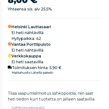
Yhteensä sis. alv
25.5
%
Helsinki Lauttasaari
Ei heti nähtävillä
hyllypaikka: 42
Vantaa Porttipuisto
Ei heti nähtävillä
Verkkokauppa
Ei heti saatavilla
Toimituksen hinta:
5,90 €
Matkahuolto Lähellä-paketti
Tilaa saapumisilmoitus sähköpostiisi, niin saat
heti tiedon kun tuotetta on jälleen saatavilla.