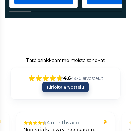
Tätä asiakkaamme meistä sanovat
4.6
4920
arvostelut
Kirjoita arvostelu
4 months ago
Nopea ja kätevä verkkokauppa.
S