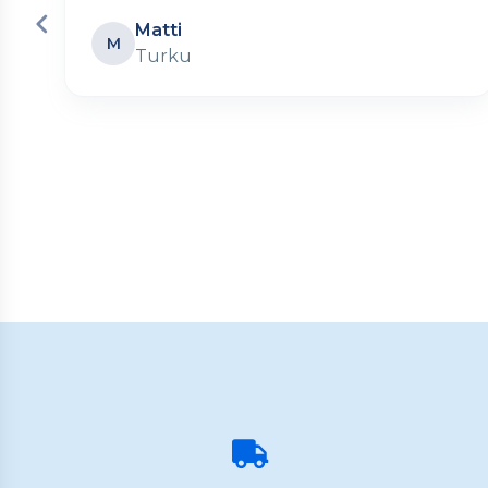
Matti
M
Turku
Page
2
of
60