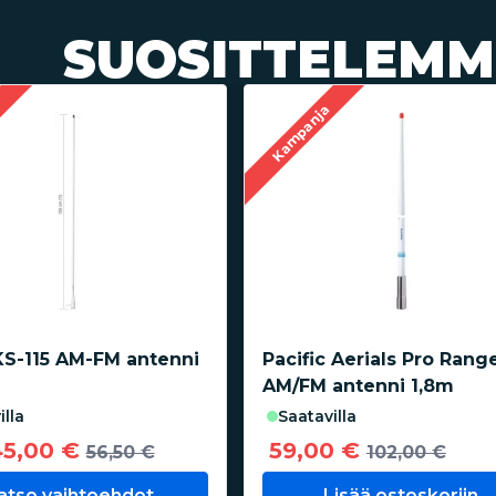
SUOSITTELEMM
a
Kampanja
KS-115 AM-FM antenni
Pacific Aerials Pro Rang
AM/FM antenni 1,8m
illa
saatavilla
45,00 €
59,00 €
56,50 €
102,00 €
atso vaihtoehdot
Lisää ostoskoriin