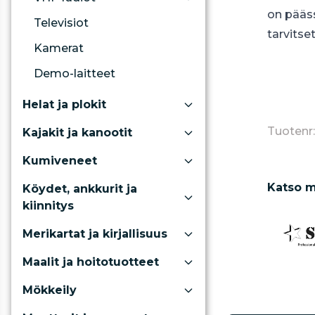
on pääss
Televisiot
tarvitse
Kamerat
Demo-laitteet
Helat ja plokit
Tuoten
Kajakit ja kanootit
Kumiveneet
Katso m
Köydet, ankkurit ja
kiinnitys
Merikartat ja kirjallisuus
Maalit ja hoitotuotteet
Mökkeily