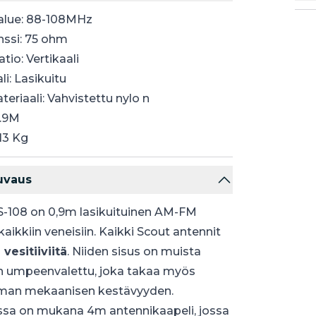
alue: 88-108MHz
ssi: 75 ohm
tio: Vertikaali
li: Lasikuitu
teriaali: Vahvistettu nylo n
0.9M
13 Kg
uvaus
S-108 on 0,9m lasikuituinen AM-FM
kaikkiin veneisiin. Kaikki Scout antennit
vesitiiviitä
. Niiden sisus on muista
n umpeenvalettu, joka takaa myös
an mekaanisen kestävyyden.
ssa on mukana 4m antennikaapeli, jossa