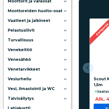
Moottorit ja varaosat
Moottoreiden huolto-osat
Vaatteet ja jalkineet
Kampanj
Pelastusliivit
Turvallisuus
Venekeittiö
Venesähkö
Venetarvikkeet
Scout 
Vesiurheilu
1,5m
Vesi, ilmastointi ja WC
saatav
Alk. 
Talvisäilytys
Lahjakortti
K