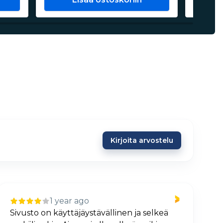
Kirjoita arvostelu
1 year ago
Sivusto on käyttäjäystävällinen ja selkeä
H