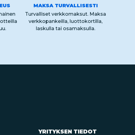
KEUS
MAKSA TURVALLISESTI
lmainen
Turvalliset verkkomaksut. Maksa
otteilla
verkkopankeilla, luottokortilla,
uu.
laskulla tai osamaksulla.
YRITYKSEN TIEDOT