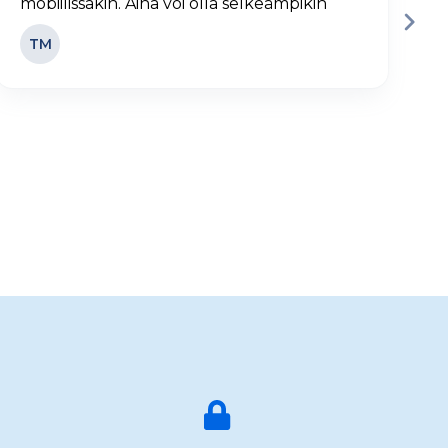
mobiilissakin. Aina voi olla selkeämpikin
j
TM