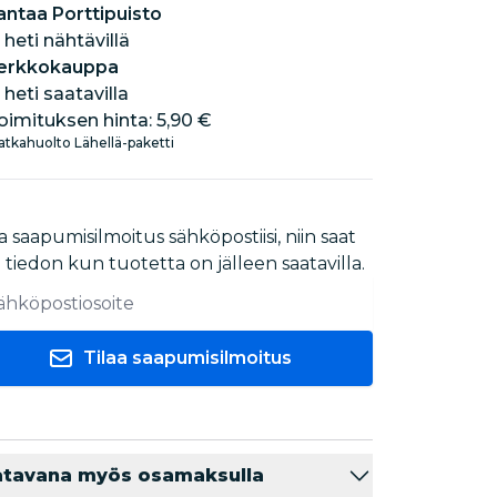
antaa Porttipuisto
 heti nähtävillä
erkkokauppa
 heti saatavilla
oimituksen hinta:
5,90 €
tkahuolto Lähellä-paketti
a saapumisilmoitus sähköpostiisi, niin saat
i tiedon kun tuotetta on jälleen saatavilla.
Tilaa saapumisilmoitus
atavana myös osamaksulla