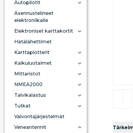
Autopilotit
Asennustelineet
elektroniikalle
Elektroniset karttakortit
Hätälähettimet
Karttaplotterit
Kaikuluotaimet
Mittaristot
NMEA2000
Talvikalastus
Tutkat
Valvontajärjestelmät
Veneantennit
Tärkei