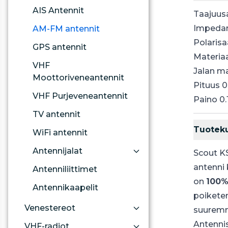
AIS Antennit
Taajuus
Impedan
AM-FM antennit
Polarisaa
GPS antennit
Materiaa
VHF
Jalan ma
Moottoriveneantennit
Pituus 
VHF Purjeveneantennit
Paino 0.
TV antennit
Tuotek
WiFi antennit
Antennijalat
Scout K
antenni 
Antenniliittimet
on
100% 
Antennikaapelit
poikete
Venestereot
suuremm
Antenni
VHF-radiot