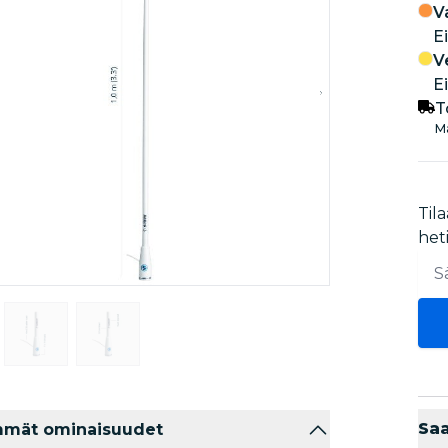
V
Ei
V
Ei
T
Ma
Tila
het
Sa
mmät ominaisuudet