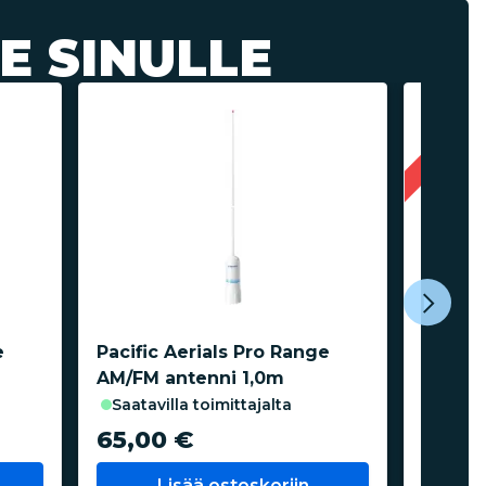
E SINULLE
Kampanj
e
Pacific Aerials Pro Range
Glomex
AM/FM antenni 1,0m
musta
saatavilla toimittajalta
saata
65,00 €
69,0
Lisää ostoskoriin