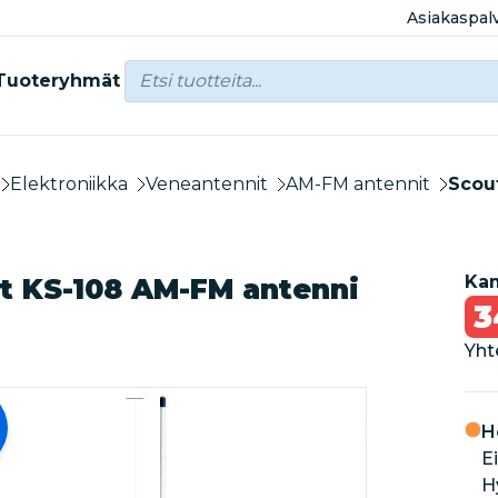
Asiakaspal
Tuoteryhmät
Elektroniikka
Veneantennit
AM-FM antennit
Scou
Kam
t KS-108 AM-FM antenni
3
Yht
-35%
H
Ei