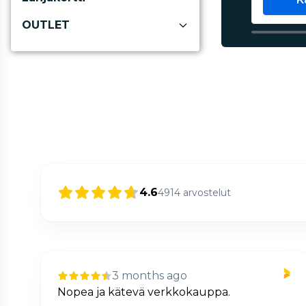
OUTLET
4.6
4914
arvostelut
3 months ago
Nopea ja kätevä verkkokauppa.