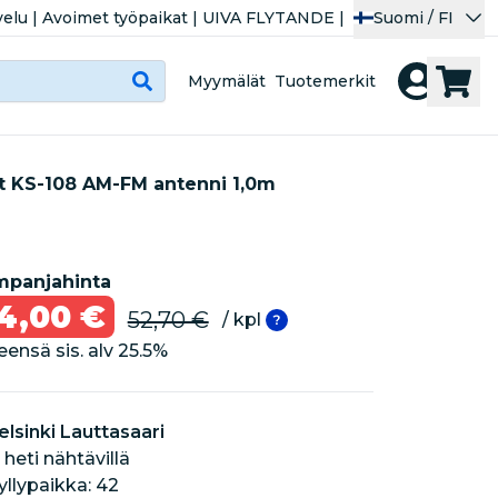
velu
|
Avoimet työpaikat
|
UIVA FLYTANDE
|
Suomi / FI
Myymälät
Tuotemerkit
t KS-108 AM-FM antenni 1,0m
panjahinta
4,00 €
52,70 €
/ kpl
eensä sis. alv
25.5
%
-35%
elsinki Lauttasaari
 heti nähtävillä
hyllypaikka: 42