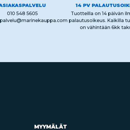
ASIAKASPALVELU
14 PV PALAUTUSOI
010 548 5605
Tuotteilla on 14 päivän i
spalvelu@marinekauppa.com
palautusoikeus. Kaikilla tu
on vähintään 6kk tak
MYYMÄLÄT