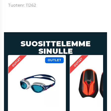
Tuotenr: 11262
SUOSITTELEMME
SINULLE
OUTLET
OUTLET
OUTLET