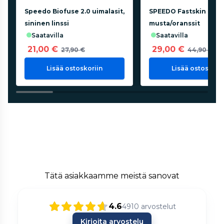
Speedo Biofuse 2.0 uimalasit,
SPEEDO Fastskin lättär
sininen linssi
musta/oranssit
saatavilla
saatavilla
21,00 €
29,00 €
27,90 €
44,90 €
Lisää ostoskoriin
Lisää ostoskorii
Tätä asiakkaamme meistä sanovat
4.6
4910
arvostelut
Kirjoita arvostelu