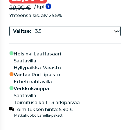
/ kpl
29,90 €
Yhteensä sis. alv
25.5
%
Valitse:
Helsinki Lauttasaari
Saatavilla
hyllypaikka: Varasto
Vantaa Porttipuisto
Ei heti nähtävillä
Verkkokauppa
Saatavilla
Toimitusaika 1 - 3 arkipäivää
Toimituksen hinta:
5,90 €
Matkahuolto Lähellä-paketti