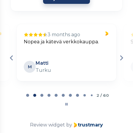
3 months ago
Nopea ja kätevä verkkokauppa.
S
Matti
M
Turku
Page
2
2 / 60
of
60
Review widget
by
trustmary