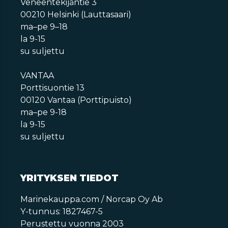
Veneentekijäntie 3
00210 Helsinki (Lauttasaari)
ma–pe 9–18
la 9-15
su suljettu
VANTAA
Porttisuontie 13
00120 Vantaa (Porttipuisto)
ma–pe 9-18
la 9-15
su suljettu
YRITYKSEN TIEDOT
Marinekauppa.com / Norcap Oy Ab
Y-tunnus: 1827467-5
Perustettu vuonna 2003