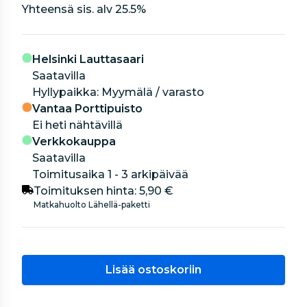
Yhteensä sis. alv
25.5
%
Helsinki Lauttasaari
Saatavilla
hyllypaikka: Myymälä / varasto
Vantaa Porttipuisto
Ei heti nähtävillä
Verkkokauppa
Saatavilla
Toimitusaika 1 - 3 arkipäivää
Toimituksen hinta:
5,90 €
Matkahuolto Lähellä-paketti
Lisää ostoskoriin