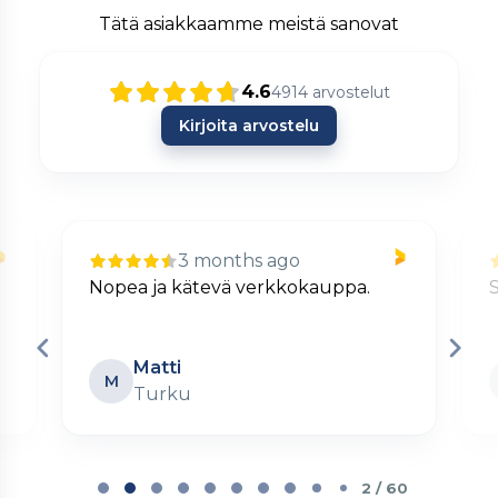
Tätä asiakkaamme meistä sanovat
4.6
4914
arvostelut
Kirjoita arvostelu
3 months ago
Nopea ja kätevä verkkokauppa.
S
Matti
M
Turku
Page
2
2 / 60