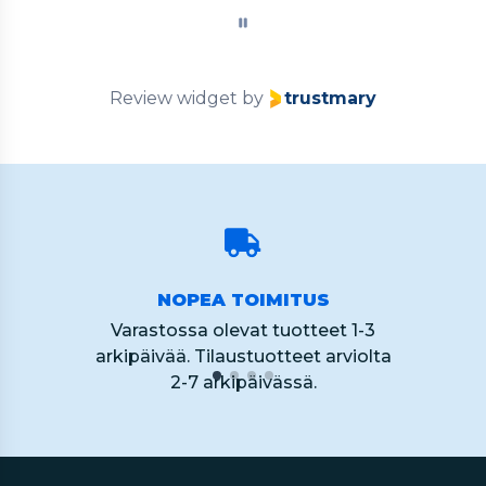
of
60
Review widget
by
trustmary
NOPEA TOIMITUS
Varastossa olevat tuotteet 1-3
arkipäivää. Tilaustuotteet arviolta
2-7 arkipäivässä.