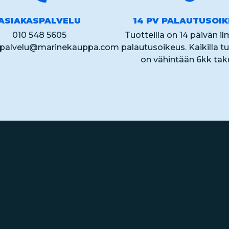
ASIAKASPALVELU
14 PV PALAUTUSOI
010 548 5605
Tuotteilla on 14 päivän i
spalvelu@marinekauppa.com
palautusoikeus. Kaikilla tu
on vähintään 6kk tak