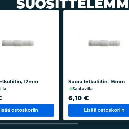
SUOSITTELEMM
etkuliitin, 12mm
Suora letkuliitin, 16mm
illa
saatavilla
€
6,10 €
Lisää ostoskoriin
Lisää ostoskoriin