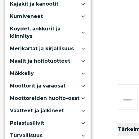
Kajakit ja kanootit
Kumiveneet
Köydet, ankkurit ja
kiinnitys
Merikartat ja kirjallisuus
Maalit ja hoitotuotteet
Mökkeily
Moottorit ja varaosat
Moottoreiden huolto-osat
Vaatteet ja jalkineet
Pelastusliivit
Tärkei
Turvallisuus