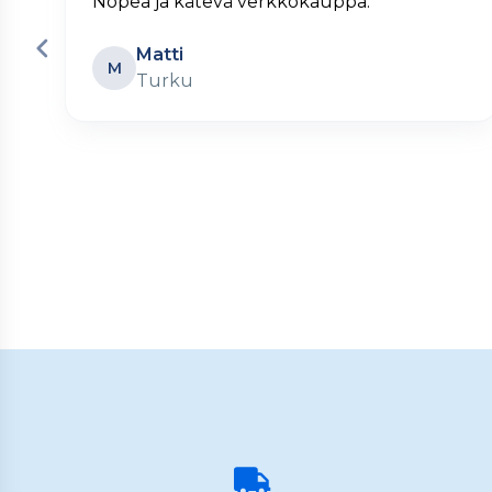
Nopea ja kätevä verkkokauppa.
Matti
M
Turku
Page
2
of
60