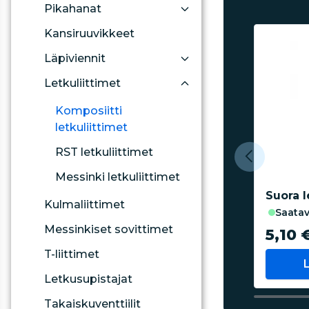
Pikahanat
Kansiruuvikkeet
Läpiviennit
Letkuliittimet
Komposiitti
letkuliittimet
RST letkuliittimet
Messinki letkuliittimet
Suora l
Kulmaliittimet
saatav
Messinkiset sovittimet
5,10 
T-liittimet
Letkusupistajat
Takaiskuventtiilit