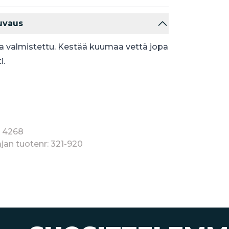
uvaus
a valmistettu. Kestää kuumaa vettä jopa
i.
: 4268
jan tuotenr: 321-920