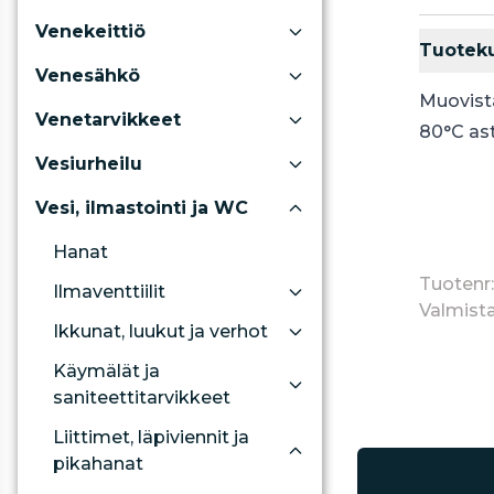
Venekeittiö
Tuotek
Venesähkö
Muovist
Venetarvikkeet
80°C ast
Vesiurheilu
Vesi, ilmastointi ja WC
Hanat
Tuotenr
Ilmaventtiilit
Valmista
Ikkunat, luukut ja verhot
Käymälät ja
saniteettitarvikkeet
Liittimet, läpiviennit ja
pikahanat