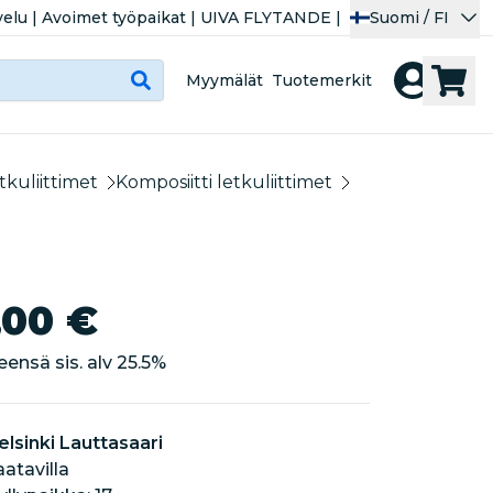
velu
|
Avoimet työpaikat
|
UIVA FLYTANDE
|
Suomi / FI
Myymälät
Tuotemerkit
tkuliittimet
Komposiitti letkuliittimet
,00 €
eensä sis. alv
25.5
%
elsinki Lauttasaari
aatavilla