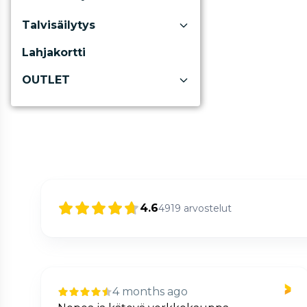
Talvisäilytys
Lahjakortti
OUTLET
4.6
4919
arvostelut
4 months ago