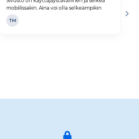
Sivusto on käyttäjäystävällinen ja selkeä
H
mobiilissakin. Aina voi olla selkeämpikin
j
TM