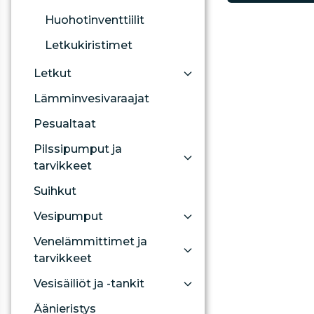
Huohotinventtiilit
Letkukiristimet
Letkut
Lämminvesivaraajat
Pesualtaat
Pilssipumput ja
tarvikkeet
Suihkut
Vesipumput
Venelämmittimet ja
tarvikkeet
Vesisäiliöt ja -tankit
Äänieristys