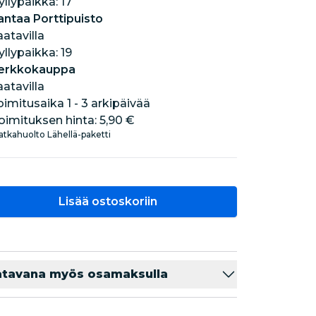
hyllypaikka: 17
antaa Porttipuisto
aatavilla
hyllypaikka: 19
erkkokauppa
aatavilla
oimitusaika 1 - 3 arkipäivää
oimituksen hinta:
5,90 €
tkahuolto Lähellä-paketti
Lisää ostoskoriin
atavana myös osamaksulla