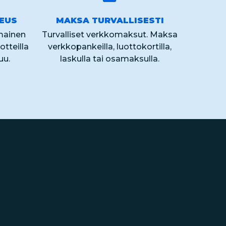
KEUS
MAKSA TURVALLISESTI
lmainen
Turvalliset verkkomaksut. Maksa
otteilla
verkkopankeilla, luottokortilla,
uu.
laskulla tai osamaksulla.