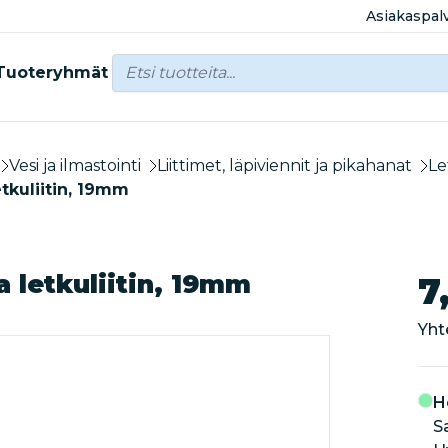
Asiakaspal
Tuoteryhmät
Vesi ja ilmastointi
Liittimet, läpiviennit ja pikahanat
Le
etkuliitin, 19mm
a letkuliitin, 19mm
7
Yht
H
S