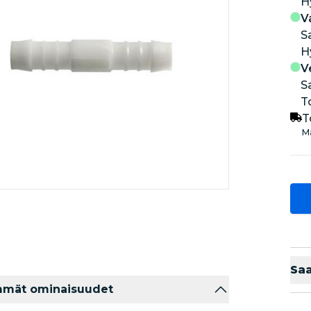
V
S
V
S
T
T
Ma
Sa
mmät ominaisuudet