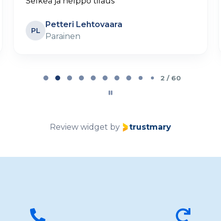
Selkeä ja helppo tilaus
Petteri Lehtovaara
PL
Parainen
2 / 60
Review widget
by
trustmary