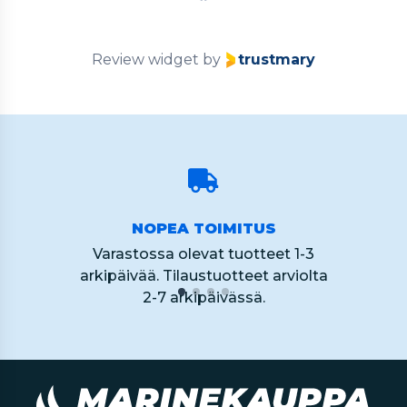
60
Review widget
by
trustmary
NOPEA TOIMITUS
Varastossa olevat tuotteet 1-3
arkipäivää. Tilaustuotteet arviolta
2-7 arkipäivässä.