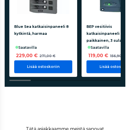
Blue Sea katkaisinpaneeli 8
BEP vesitiivis
kytkintä, harmaa
katkaisinpaneeli 6-
paikkainen, 3 sulaket
saatavilla
saatavilla
229,00 €
119,00 €
271,00 €
156,90 €
Lisää ostoskoriin
Lisää ostoskorii
Tätä asiakkaamme meistä sanovat