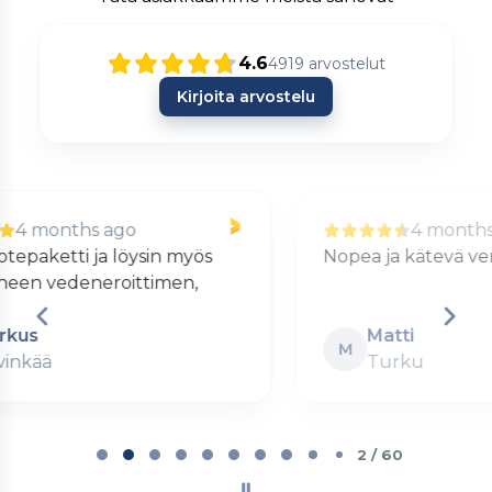
4.6
4919
arvostelut
Kirjoita arvostelu
4 months ago
Nopea ja kätevä verkkokauppa.
S
Matti
M
Turku
Page
2
2 / 60
of