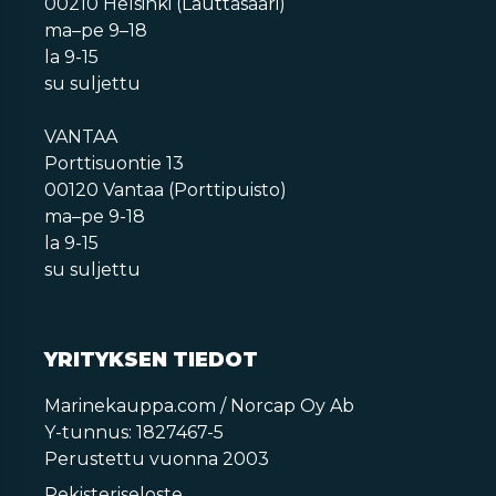
00210 Helsinki (Lauttasaari)
ma–pe 9–18
la 9-15
su suljettu
VANTAA
Porttisuontie 13
00120 Vantaa (Porttipuisto)
ma–pe 9-18
la 9-15
su suljettu
YRITYKSEN TIEDOT
Marinekauppa.com / Norcap Oy Ab
Y-tunnus: 1827467-5
Perustettu vuonna 2003
Rekisteriseloste