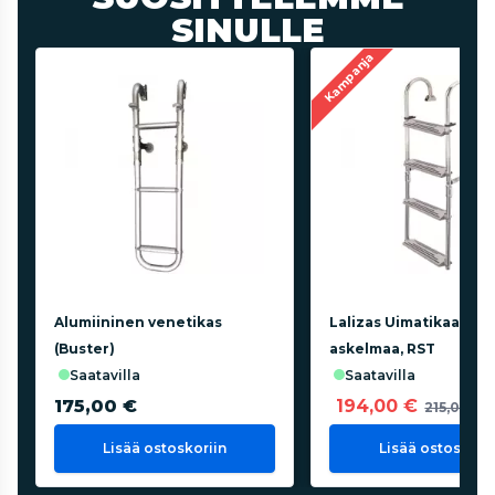
SINULLE
Kampanja
Alumiininen venetikas
Lalizas Uimatikaat 4
(Buster)
askelmaa, RST
saatavilla
saatavilla
175,00 €
194,00 €
215,00 €
Lisää ostoskoriin
Lisää ostoskorii