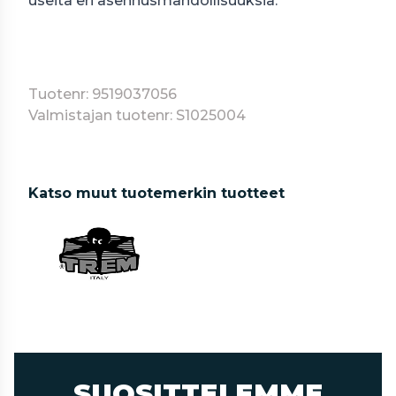
useita eri asennusmahdollisuuksia.
Tuotenr: 9519037056
Valmistajan tuotenr: S1025004
Katso muut tuotemerkin tuotteet
SUOSITTELEMME