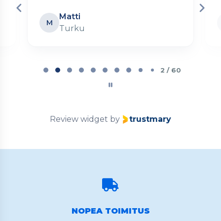
Matti
M
Turku
Page
2
2 / 60
of
60
Review widget
by
trustmary
NOPEA TOIMITUS