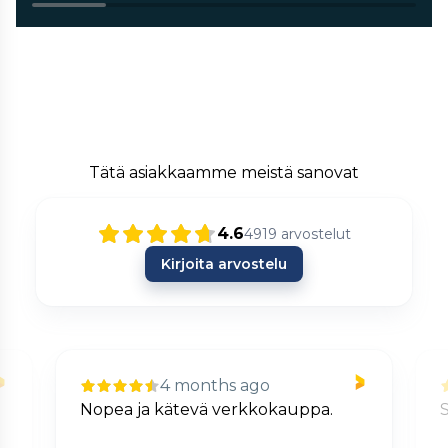
Tätä asiakkaamme meistä sanovat
4.6
4919
arvostelut
Kirjoita arvostelu
4 months ago
Nopea ja kätevä verkkokauppa.
S