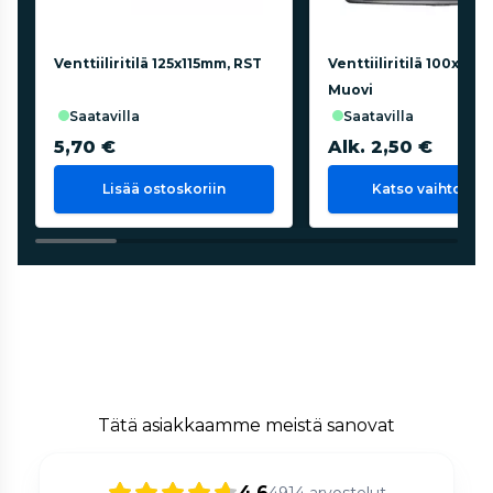
Venttiiliritilä 125x115mm, RST
Venttiiliritilä 100x20
Muovi
saatavilla
saatavilla
5,70 €
Alk. 2,50 €
Lisää ostoskoriin
Katso vaihtoehd
Tätä asiakkaamme meistä sanovat
4.6