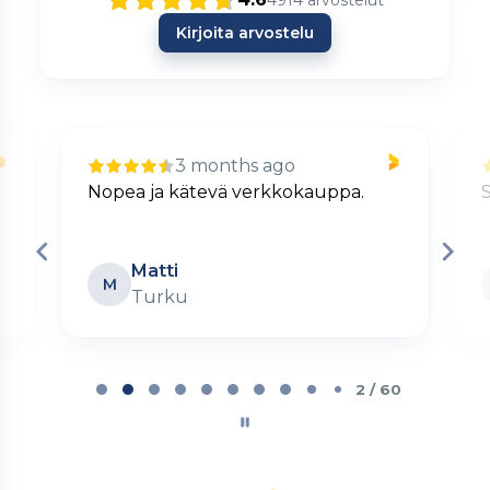
4914
arvostelut
Kirjoita arvostelu
3 months ago
Nopea ja kätevä verkkokauppa.
S
Matti
M
Turku
Page
2
2 / 60
of
60