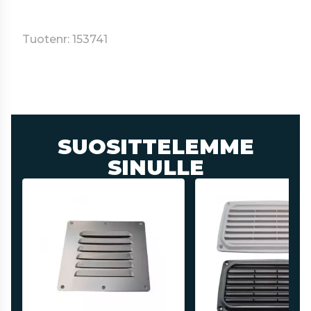
Tuotenr: 153741
SUOSITTELEMME
SINULLE