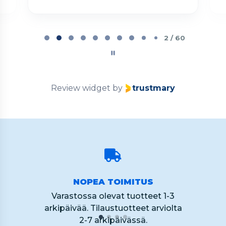
Page
2
2 / 60
of
60
Review widget
by
trustmary
NOPEA TOIMITUS
Varastossa olevat tuotteet 1-3
arkipäivää. Tilaustuotteet arviolta
2-7 arkipäivässä.