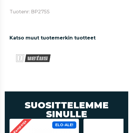
Tuotenr: BP275S
Katso muut tuotemerkin tuotteet
SUOSITTELEMME
SINULLE
Kampanja
ELO-ALE!