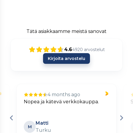
Tätä asiakkaamme meistä sanovat
4.6
4920
arvostelut
Kirjoita arvostelu
4 months ago
Nopea ja kätevä verkkokauppa.
S
Matti
M
Turku