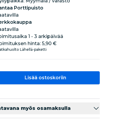
hyllypaikka: Myymälä / varasto
antaa Porttipuisto
aatavilla
erkkokauppa
aatavilla
oimitusaika 1 - 3 arkipäivää
oimituksen hinta:
5,90 €
tkahuolto Lähellä-paketti
Lisää ostoskoriin
atavana myös osamaksulla