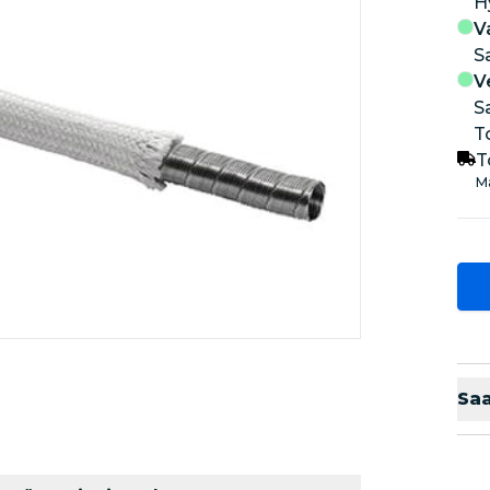
V
S
V
S
T
T
Ma
Sa