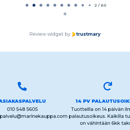
2 / 60
Review widget
by
trustmary
ASIAKASPALVELU
14 PV PALAUTUSOI
010 548 5605
Tuotteilla on 14 päivän i
spalvelu@marinekauppa.com
palautusoikeus. Kaikilla tu
on vähintään 6kk tak