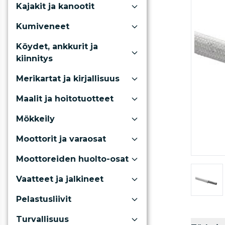
Kajakit ja kanootit
Kumiveneet
Köydet, ankkurit ja
kiinnitys
Merikartat ja kirjallisuus
Maalit ja hoitotuotteet
Mökkeily
Moottorit ja varaosat
Moottoreiden huolto-osat
Vaatteet ja jalkineet
Pelastusliivit
Turvallisuus