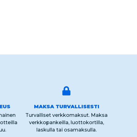
KEUS
MAKSA TURVALLISESTI
lmainen
Turvalliset verkkomaksut. Maksa
otteilla
verkkopankeilla, luottokortilla,
uu.
laskulla tai osamaksulla.