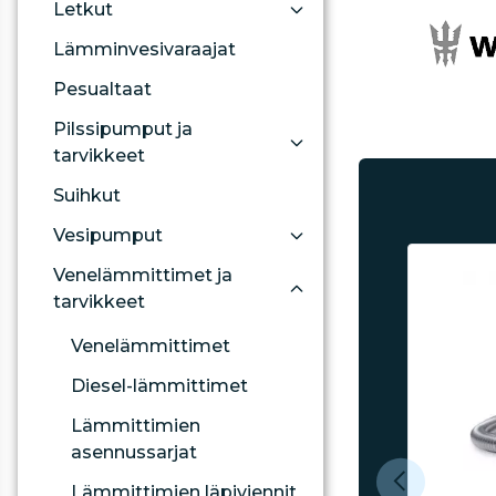
Letkut
Lämminvesivaraajat
Pesualtaat
Pilssipumput ja
tarvikkeet
Suihkut
Vesipumput
Venelämmittimet ja
tarvikkeet
Venelämmittimet
Diesel-lämmittimet
Lämmittimien
asennussarjat
Lämmittimien läpiviennit