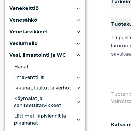
Tärkei
Venekeittiö
Venesähkö
Tuotek
Venetarvikkeet
Taipuisa
Vesiurheilu
lämmöne
savukaas
Vesi, ilmastointi ja WC
Hanat
Ilmaventtiilit
Ikkunat, luukut ja verhot
Tuotenr
Käymälät ja
Valmista
saniteettitarvikkeet
Liittimet, läpiviennit ja
pikahanat
Katso m