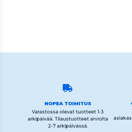
2
of
60
NOPEA TOIMITUS
Varastossa olevat tuotteet 1-3
asiaka
arkipäivää. Tilaustuotteet arviolta
2-7 arkipäivässä.