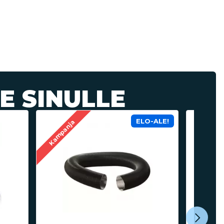
E SINULLE
ELO-ALE!
Kampanja