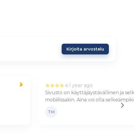
Kirjoita arvostelu
1 year ago
Sivusto on käyttäjäystävällinen ja selkeä
H
mobiilissakin. Aina voi olla selkeämpikin
j
TM