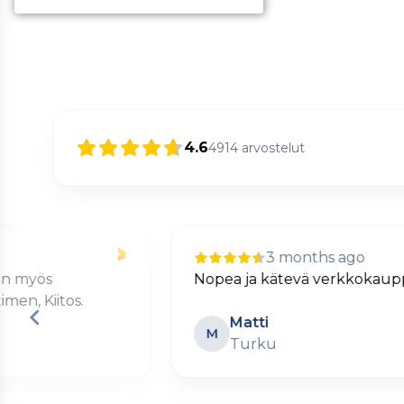
4.6
4914
arvostelut
3 months ago
Nopea ja kätevä verkkokauppa.
Matti
M
Turku
Page