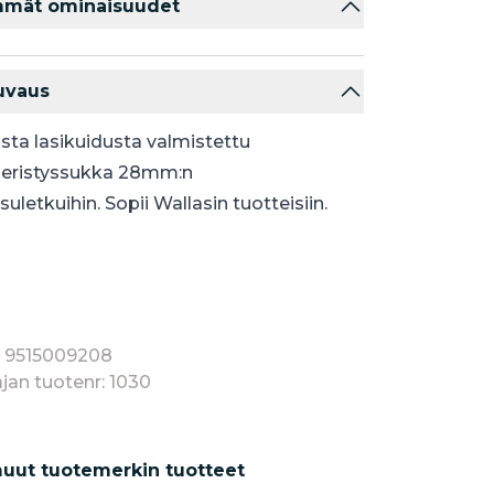
mmät ominaisuudet
uvaus
sta lasikuidusta valmistettu
ristyssukka 28mm:n
uletkuihin. Sopii Wallasin tuotteisiin.
: 9515009208
jan tuotenr: 1030
uut tuotemerkin tuotteet