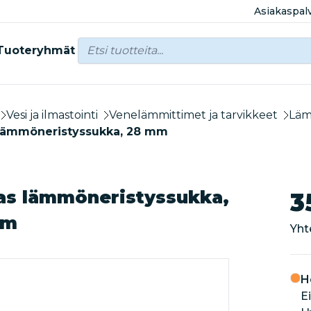
Asiakaspal
Tuoteryhmät
Vesi ja ilmastointi
Venelämmittimet ja tarvikkeet
Läm
lämmöneristyssukka, 28 mm
as lämmöneristyssukka,
3
mm
Yht
H
Ei