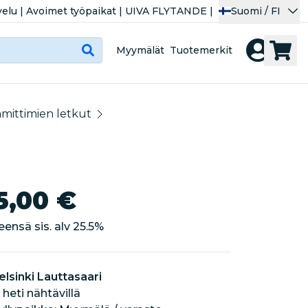
velu
|
Avoimet työpaikat
|
UIVA FLYTANDE
|
Suomi / FI
Myymälät
Tuotemerkit
mittimien letkut
5,00 €
eensä sis. alv
25.5
%
elsinki Lauttasaari
 heti nähtävillä