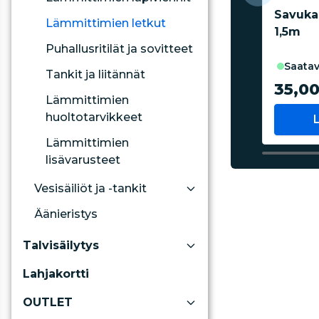
Savuka
Lämmittimien letkut
1,5m
Puhallusritilät ja sovitteet
saatav
Tankit ja liitännät
35,00
Lämmittimien
huoltotarvikkeet
Lämmittimien
lisävarusteet
Vesisäiliöt ja -tankit
Äänieristys
Talvisäilytys
Lahjakortti
OUTLET