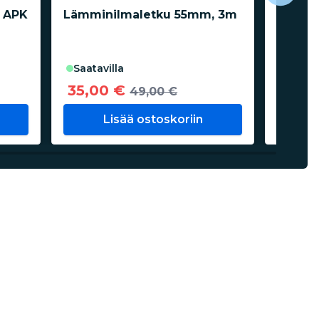
 APK
Lämminilmaletku 55mm, 3m
Mootto
letku
saata
saatavilla
44,0
35,00 €
49,00 €
Lisää ostoskoriin