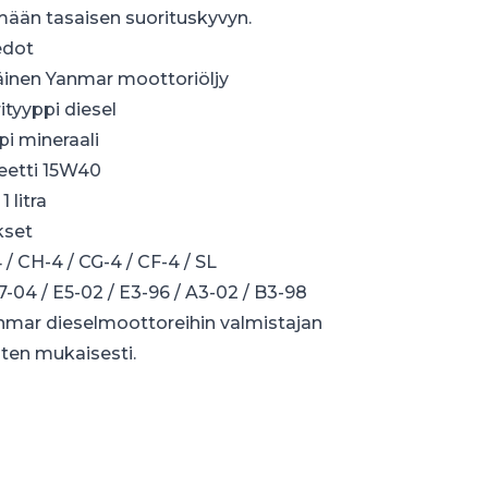
mään tasaisen suorituskyvyn.
edot
äinen Yanmar moottoriöljy
tyyppi diesel
pi mineraali
eetti 15W40
1 litra
kset
4 / CH-4 / CG-4 / CF-4 / SL
-04 / E5-02 / E3-96 / A3-02 / B3-98
nmar dieselmoottoreihin valmistajan
ten mukaisesti.