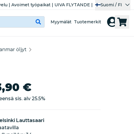
velu
|
Avoimet työpaikat
|
UIVA FLYTANDE
|
Suomi / FI
Myymälät
Tuotemerkit
anmar öljyt
3,90 €
eensä sis. alv
25.5
%
elsinki Lauttasaari
aatavilla