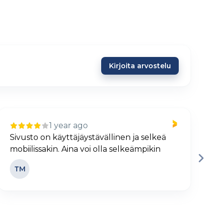
Kirjoita arvostelu
1 year ago
Sivusto on käyttäjäystävällinen ja selkeä
H
mobiilissakin. Aina voi olla selkeämpikin
j
TM