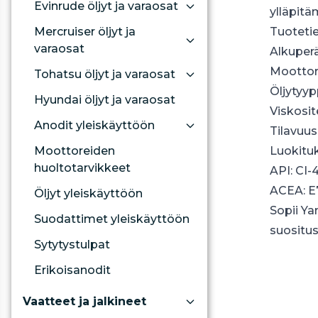
Evinrude öljyt ja varaosat
ylläpitä
Mercruiser öljyt ja
Tuoteti
varaosat
Alkuper
Moottori
Tohatsu öljyt ja varaosat
Öljytyyp
Hyundai öljyt ja varaosat
Viskosit
Anodit yleiskäyttöön
Tilavuus 
Moottoreiden
Luokitu
huoltotarvikkeet
API: CI-
ACEA: E7
Öljyt yleiskäyttöön
Sopii Ya
Suodattimet yleiskäyttöön
suositus
Sytytystulpat
Erikoisanodit
Vaatteet ja jalkineet