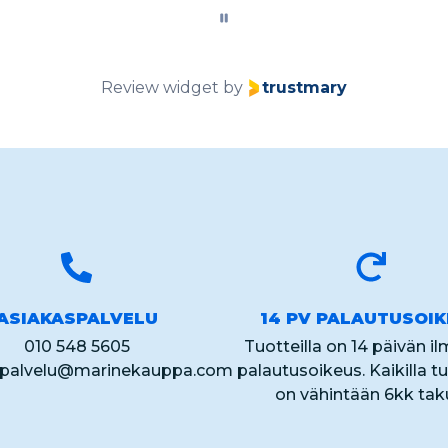
Review widget
by
trustmary
ASIAKASPALVELU
14 PV PALAUTUSOI
010 548 5605
Tuotteilla on 14 päivän i
spalvelu@marinekauppa.com
palautusoikeus. Kaikilla tu
on vähintään 6kk tak