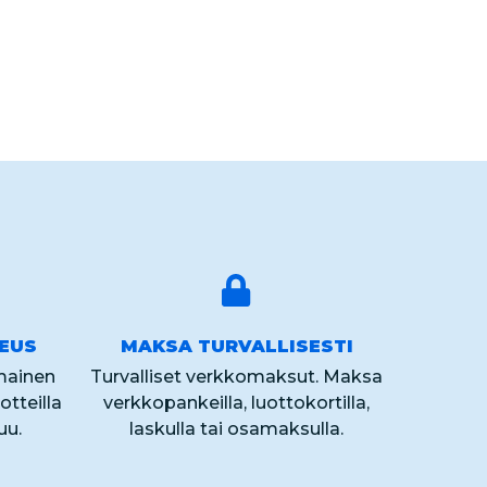
KEUS
MAKSA TURVALLISESTI
lmainen
Turvalliset verkkomaksut. Maksa
otteilla
verkkopankeilla, luottokortilla,
uu.
laskulla tai osamaksulla.