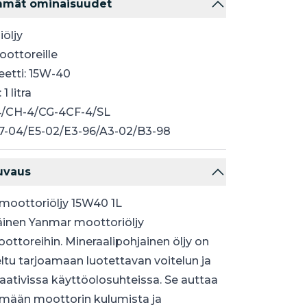
mmät ominaisuudet
iöljy
ottoreille
eetti: 15W-40
1 litra
-4/CH-4/CG-4CF-4/SL
7-04/E5-02/E3-96/A3-02/B3-98
uvaus
moottoriöljy 15W40 1L
äinen Yanmar moottoriöljy
ottoreihin. Mineraalipohjainen öljy on
ltu tarjoamaan luotettavan voitelun ja
aativissa käyttöolosuhteissa. Se auttaa
mään moottorin kulumista ja