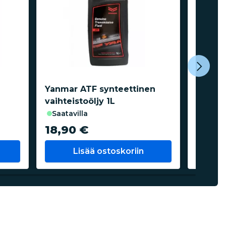
Yanmar ATF synteettinen
Mobil 
vaihteistoöljy 1L
mootto
saatavilla
saata
18,90 €
9,00
Lisää ostoskoriin