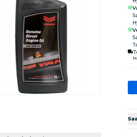
V
S
V
S
T
T
Ma
Sa