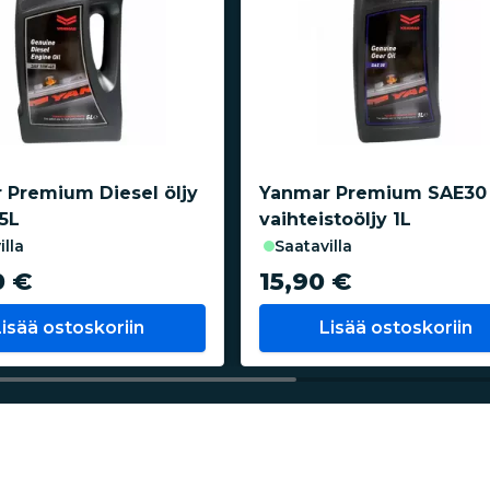
 Premium Diesel öljy
Yanmar Premium SAE30
5L
vaihteistoöljy 1L
illa
saatavilla
0 €
15,90 €
Lisää ostoskoriin
Lisää ostoskoriin