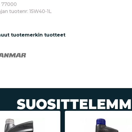
: 77000
jan tuotenr: 15W40-1L
uut tuotemerkin tuotteet
SUOSITTELEMM