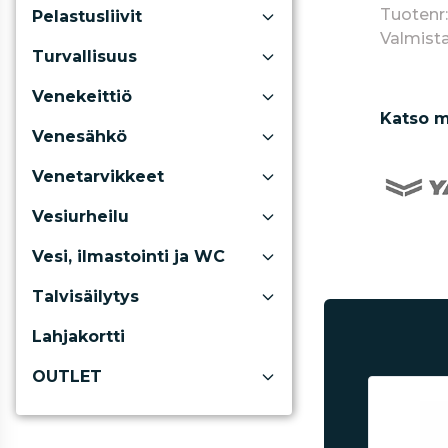
Tuotenr
Pelastusliivit
Valmista
Turvallisuus
Venekeittiö
Katso m
Venesähkö
Venetarvikkeet
Vesiurheilu
Vesi, ilmastointi ja WC
Talvisäilytys
Lahjakortti
OUTLET