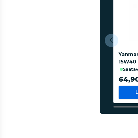
Yanmar
15W40 
saatav
64,9