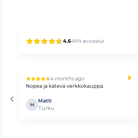
4.6
4919
arvostelut
4 months ago
Nopea ja kätevä verkkokauppa.
Matti
M
Turku
Page
2