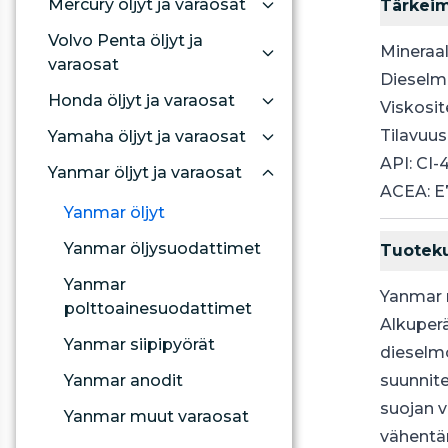
Mercury öljyt ja varaosat
Tärkei
Volvo Penta öljyt ja
Mineraal
varaosat
Dieselmo
Honda öljyt ja varaosat
Viskosit
Tilavuus: 
Yamaha öljyt ja varaosat
API: CI
Yanmar öljyt ja varaosat
ACEA: E
Yanmar öljyt
Yanmar öljysuodattimet
Tuotek
Yanmar
Yanmar 
polttoainesuodattimet
Alkuper
Yanmar siipipyörät
dieselmo
Yanmar anodit
suunnite
suojan v
Yanmar muut varaosat
vähentä