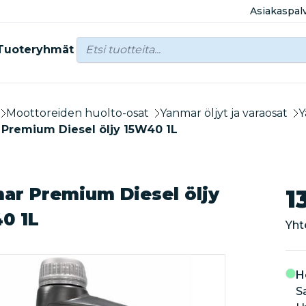
Asiakaspal
Tuoteryhmät
Moottoreiden huolto-osat
Yanmar öljyt ja varaosat
Y
Premium Diesel öljy 15W40 1L
ar Premium Diesel öljy
1
0 1L
Yht
H
S