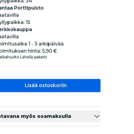
hyllypaikka: 34
antaa Porttipuisto
aatavilla
hyllypaikka: 15
erkkokauppa
aatavilla
oimitusaika 1 - 3 arkipäivää
oimituksen hinta:
5,90 €
tkahuolto Lähellä-paketti
Lisää ostoskoriin
atavana myös osamaksulla