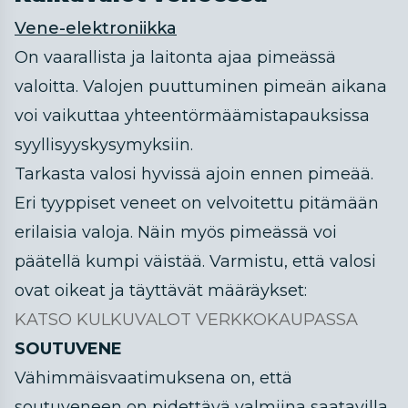
Vene-elektroniikka
On vaarallista ja laitonta ajaa pimeässä
valoitta. Valojen puuttuminen pimeän aikana
voi vaikuttaa yhteentörmäämistapauksissa
syyllisyyskysymyksiin.
Tarkasta valosi hyvissä ajoin ennen pimeää.
Eri tyyppiset veneet on velvoitettu pitämään
erilaisia valoja. Näin myös pimeässä voi
päätellä kumpi väistää. Varmistu, että valosi
ovat oikeat ja täyttävät määräykset:
KATSO KULKUVALOT VERKKOKAUPASSA
SOUTUVENE
Vähimmäisvaatimuksena on, että
soutuveneen on pidettävä valmiina saatavilla