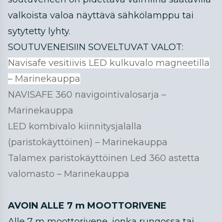
valkoista valoa näyttävä sähkölamppu tai
sytytetty lyhty.
SOUTUVENEISIIN SOVELTUVAT VALOT:
Navisafe vesitiivis LED kulkuvalo magneetilla
– Marinekauppa
NAVISAFE 360 navigointivalosarja –
Marinekauppa
LED kombivalo kiinnitysjalalla
(paristokäyttöinen) – Marinekauppa
Talamex paristokäyttöinen Led 360 astetta
valomasto – Marinekauppa
AVOIN ALLE 7 m MOOTTORIVENE
Alle 7 m moottorivene, jonka rungossa tai