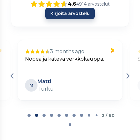
4.6
4914
arvostelut
Kirjoita arvostelu
3 months ago
Nopea ja kätevä verkkokauppa.
S
Matti
M
Turku
Page
2
2 / 60
of
60