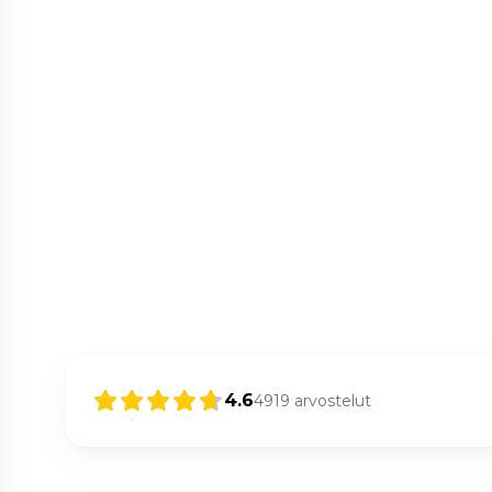
4.6
4919
arvostelut