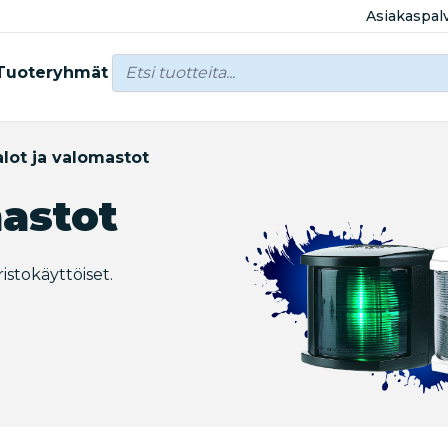
Asiakaspal
Tuoteryhmät
lot ja valomastot
mastot
istokäyttöiset.