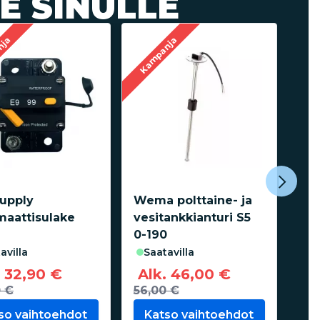
E SINULLE
nja
Kampanja
Kam
Supply
Wema polttaine- ja
Vic
maattisulake
vesitankkianturi S5
aur
0-190
saatavilla
tavilla
saatavilla
to
. 32,90 €
Alk. 46,00 €
1
0 €
56,00 €
so vaihtoehdot
Katso vaihtoehdot