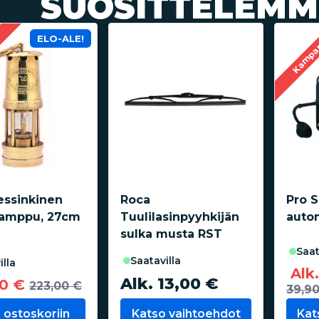
SUOSITTELEMM
ELO-ALE!
a
Kampa
ssinkinen
Roca
Pro 
lamppu, 27cm
Tuulilasinpyyhkijän
auto
sulka musta RST
saa
saatavilla
illa
Alk
Alk. 13,00 €
00 €
223,00 €
39,9
 ostoskoriin
Katso vaihtoehdot
Kat