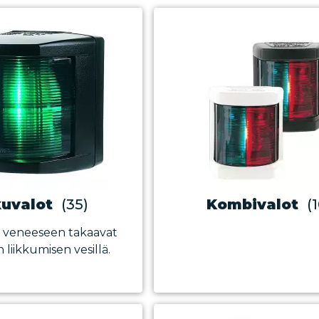
kuvalot
(35)
Kombivalot
(
 veneeseen takaavat
n liikkumisen vesillä.