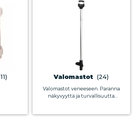
(11)
Valomastot
(24)
Valomastot veneeseen. Paranna
näkyvyyttä ja turvallisuutta
laadukkaalla veneen valomastolla.