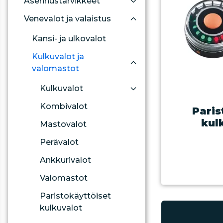
Asennustarvikkeet
Venevalot ja valaistus
Kansi- ja ulkovalot
Kulkuvalot ja
valomastot
Kulkuvalot
Kombivalot
Paris
kul
Mastovalot
Perävalot
Ankkurivalot
Valomastot
Paristokäyttöiset
kulkuvalot