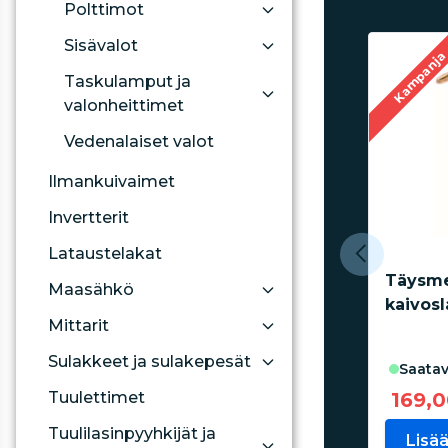
Polttimot
Sisävalot
Kampanj
Taskulamput ja
valonheittimet
Vedenalaiset valot
Ilmankuivaimet
Invertterit
Lataustelakat
Täysme
Maasähkö
kaivos
Mittarit
Sulakkeet ja sulakepesät
saatav
Tuulettimet
169,
Tuulilasinpyyhkijät ja
Lisää