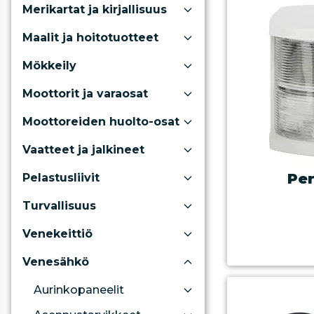
Merikartat ja kirjallisuus
Maalit ja hoitotuotteet
Mökkeily
Moottorit ja varaosat
Moottoreiden huolto-osat
Vaatteet ja jalkineet
Per
Pelastusliivit
Turvallisuus
Venekeittiö
Venesähkö
Aurinkopaneelit