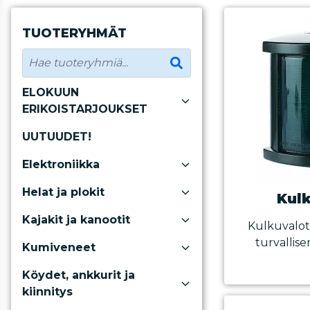
TUOTERYHMÄT
ELOKUUN
ERIKOISTARJOUKSET
UUTUUDET!
Elektroniikka
Helat ja plokit
Kul
Kajakit ja kanootit
Kulkuvalot
turvallise
Kumiveneet
Köydet, ankkurit ja
kiinnitys