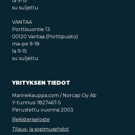
la 9-15
su suljettu
VANTAA
Porttisuontie 13
00120 Vantaa (Porttipuisto)
ma–pe 9-18
la 9-15
su suljettu
YRITYKSEN TIEDOT
Marinekauppa.com / Norcap Oy Ab
Y-tunnus: 1827467-5
Perustettu vuonna 2003
Rekisteriseloste
Tilaus- ja sopimusehdot