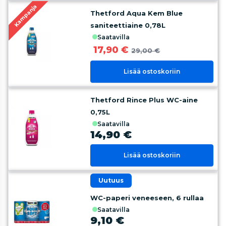
Kampanja
Thetford Aqua Kem Blue
saniteettiaine 0,78L
saatavilla
17,90 €
29,00 €
Lisää ostoskoriin
Thetford Rince Plus WC-aine
0,75L
saatavilla
14,90 €
Lisää ostoskoriin
uutuus
WC-paperi veneeseen, 6 rullaa
saatavilla
9,10 €