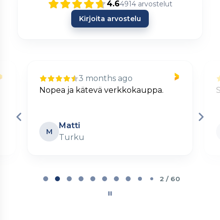
4.6
4914
arvostelut
Kirjoita arvostelu
3 months ago
Nopea ja kätevä verkkokauppa.
S
Matti
M
Turku
Page
2
2 / 60
of
60