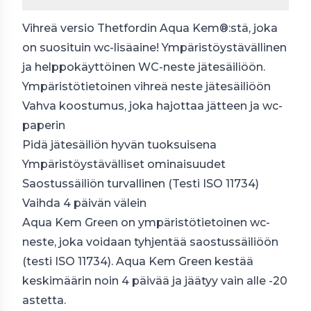
Vihreä versio Thetfordin Aqua Kem®:stä, joka
on suosituin wc-lisäaine! Ympäristöystävällinen
ja helppokäyttöinen WC-neste jätesäiliöön.
Ympäristötietoinen vihreä neste jätesäiliöön
Vahva koostumus, joka hajottaa jätteen ja wc-
paperin
Pidä jätesäiliön hyvän tuoksuisena
Ympäristöystävälliset ominaisuudet
Saostussäiliön turvallinen (Testi ISO 11734)
Vaihda 4 päivän välein
Aqua Kem Green on ympäristötietoinen wc-
neste, joka voidaan tyhjentää saostussäiliöön
(testi ISO 11734). Aqua Kem Green kestää
keskimäärin noin 4 päivää ja jäätyy vain alle -20
astetta.