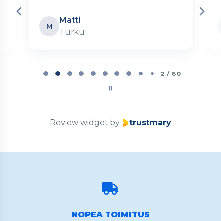
Matti
M
Turku
Page
2
2 / 60
of
60
Review widget
by
trustmary
NOPEA TOIMITUS