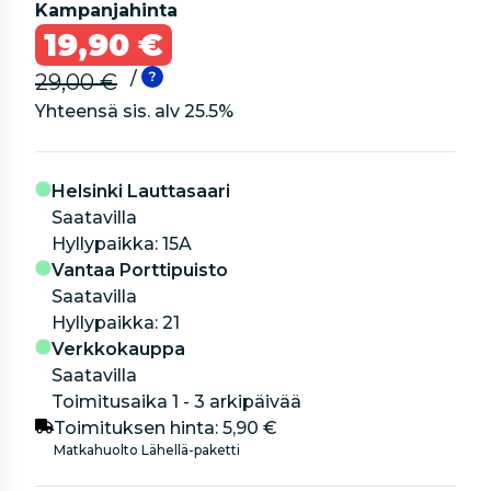
Kampanjahinta
19,90 €
/
29,00 €
Yhteensä sis. alv
25.5
%
Helsinki Lauttasaari
Saatavilla
hyllypaikka: 15A
Vantaa Porttipuisto
Saatavilla
hyllypaikka: 21
Verkkokauppa
Saatavilla
Toimitusaika 1 - 3 arkipäivää
Toimituksen hinta:
5,90 €
Matkahuolto Lähellä-paketti