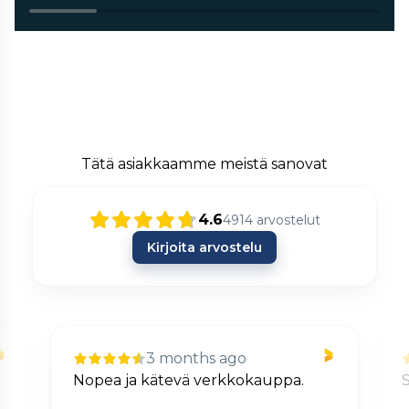
Tätä asiakkaamme meistä sanovat
4.6
4914
arvostelut
Kirjoita arvostelu
3 months ago
Nopea ja kätevä verkkokauppa.
S