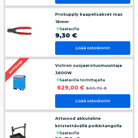
ProSupply kaapelisakset max
16mm
saatavilla
9,30 €
Lisää ostoskoriin
Kampanja
Victron suojaerotusmuuntaja
3600W
saatavilla toimittajalta
629,00 €
800,70 €
Lisää ostoskoriin
Attwood akkuteline
kiristettävällä poikkitangolla
saatavilla