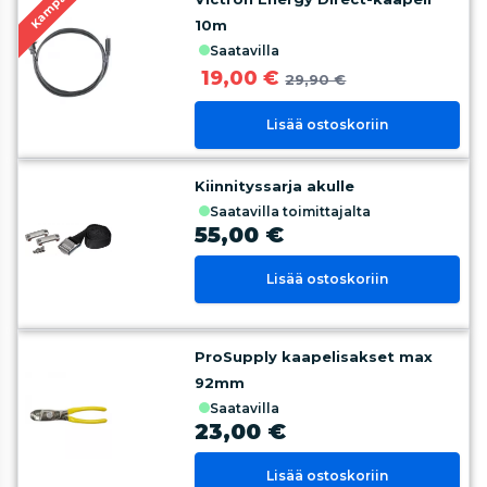
Kampanja
10m
saatavilla
19,00 €
29,90 €
Lisää ostoskoriin
Kiinnityssarja akulle
saatavilla toimittajalta
55,00 €
Lisää ostoskoriin
ProSupply kaapelisakset max
92mm
saatavilla
23,00 €
Lisää ostoskoriin