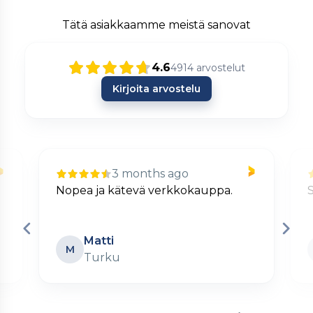
Tätä asiakkaamme meistä sanovat
4.6
4914
arvostelut
Kirjoita arvostelu
3 months ago
Nopea ja kätevä verkkokauppa.
S
Matti
M
Turku
Page