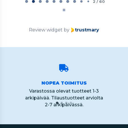
2
2 / 60
of
60
Review widget
by
trustmary
NOPEA TOIMITUS
Varastossa olevat tuotteet 1-3
arkipäivää. Tilaustuotteet arviolta
2-7 arkipäivässä.