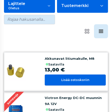
Lajittele
Tuotemerkki
Oletus
Akkunavat litiumakulle, M8
saatavilla
13,00 €
Lisää ostoskoriin
Kampanja
Victron Energy DC-DC muunnin
9A 12V
saatavilla