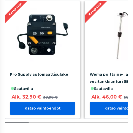
Kampanja
Kampanja
Pro Supply automaattisulake
Wema polttaine- ja
vesitankkianturi S5 0
saatavilla
saatavilla
Alk. 32,90 €
Alk. 46,00 €
39,90 €
56,0
Katso vaihtoehdot
Katso vaihtoe