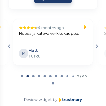
4 months ago
Nopea ja kätevä verkkokauppa.
S
Matti
M
Turku
Page
2
2 / 60
of
60
Review widget
by
trustmary