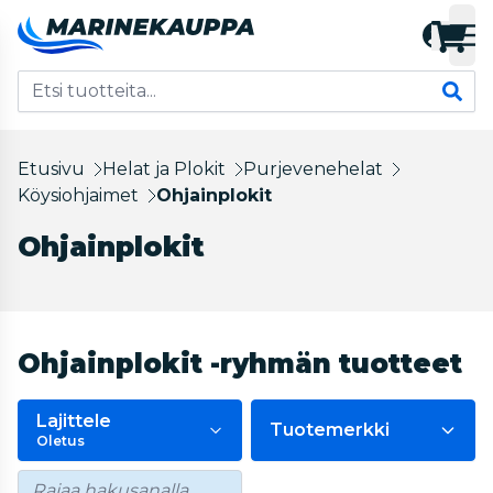
Etusivu
Helat ja Plokit
Purjevenehelat
Köysiohjaimet
Ohjainplokit
Ohjainplokit
Ohjainplokit -ryhmän tuotteet
Lajittele
Tuotemerkki
Oletus