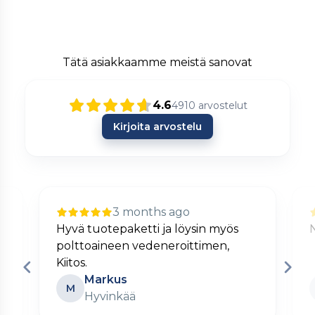
Tätä asiakkaamme meistä sanovat
4.6
4910
arvostelut
Kirjoita arvostelu
3 months ago
Hyvä tuotepaketti ja löysin myös
polttoaineen vedeneroittimen,
Kiitos.
Markus
M
Hyvinkää