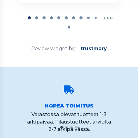
Page
1
1 / 60
of
60
Review widget
by
trustmary
NOPEA TOIMITUS
Varastossa olevat tuotteet 1-3
arkipäivää. Tilaustuotteet arviolta
2-7 arkipäivässä.