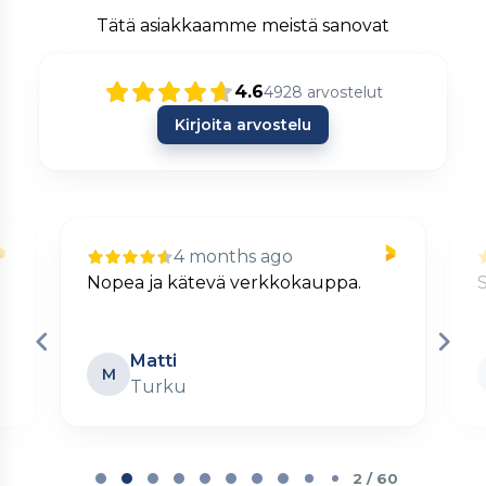
Tätä asiakkaamme meistä sanovat
4.6
4928
arvostelut
Kirjoita arvostelu
4 months ago
Nopea ja kätevä verkkokauppa.
S
Matti
M
Turku
Page
2
2 / 60