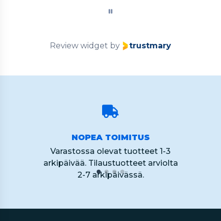
of
60
Review widget
by
trustmary
NOPEA TOIMITUS
Varastossa olevat tuotteet 1-3
arkipäivää. Tilaustuotteet arviolta
2-7 arkipäivässä.