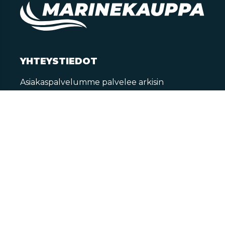
YHTEYSTIEDOT
Asiakaspalvelumme palvelee arkisin
klo 9-17
Yhteydenotto
Palautukset
Tilaa uutiskirje
Tietoa veneilystä
MYYMÄLÄT
HELSINKI