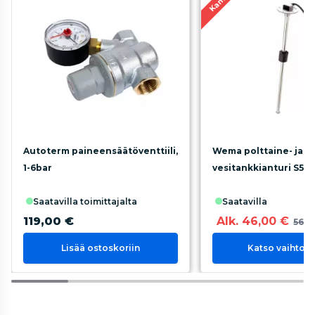
Autoterm paineensäätöventtiili,
Wema polttaine- ja
1-6bar
vesitankkianturi S5 0
saatavilla toimittajalta
saatavilla
119,00 €
Alk. 46,00 €
56,0
Lisää ostoskoriin
Katso vaihtoe