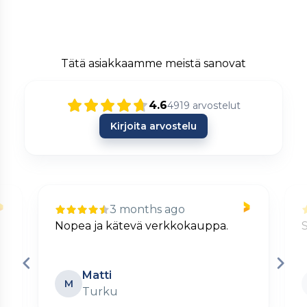
Tätä asiakkaamme meistä sanovat
4.6
4919
arvostelut
Kirjoita arvostelu
3 months ago
Nopea ja kätevä verkkokauppa.
S
Matti
M
Turku