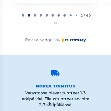
Page
2
2 / 60
of
60
Review widget
by
trustmary
NOPEA TOIMITUS
Varastossa olevat tuotteet 1-3
arkipäivää. Tilaustuotteet arviolta
2-7 arkipäivässä.