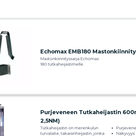
Echomax EMB180 Mastonkiinnity
Mastonkiinnityssarja Echomax
180 tutkaheijastimelle.
Purjeveneen Tutkaheijastin 60
2,5NM)
Tutkaheijastin on merenkulun
Purjevenei
turvalaite, takaisinheijastin, jonka
Näkyvyys: