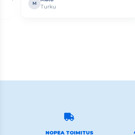
M
Turku
Page
2
of
60
NOPEA TOIMITUS