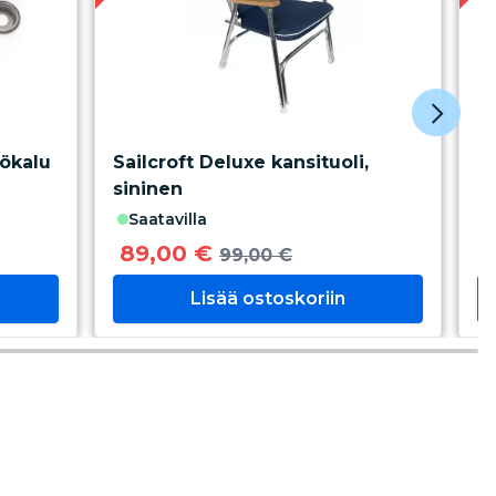
yökalu
Sailcroft Deluxe kansituoli,
S
sininen
p
saatavilla
89,00 €
99,00 €
Lisää ostoskoriin