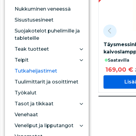
Nukkuminen veneessä
Sisustusesineet
Suojakotelot puhelimille ja
tableteille
Täysmessin
Teak tuotteet
kaivoslamp
Teipit
saatavilla
169,00 €
Tutkaheijastimet
Tuulimittarit ja osoittimet
Lisä
Työkalut
Tasot ja tikkaat
Venehaat
Veneliput ja lipputangot