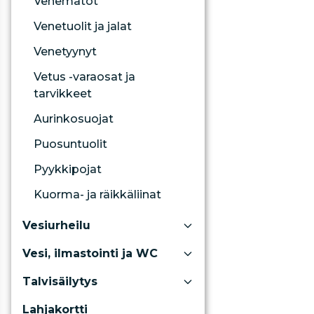
Venematot
Venetuolit ja jalat
Venetyynyt
Vetus -varaosat ja
tarvikkeet
Aurinkosuojat
Puosuntuolit
Pyykkipojat
Kuorma- ja räikkäliinat
Vesiurheilu
Vesi, ilmastointi ja WC
Talvisäilytys
Lahjakortti