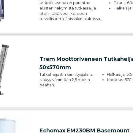
tarkoituksena on parantaa
Pituus: 6
alusten näkymistä tutkassa, ja
Halkaisija
siten lisätä vesiliikenteen
Paino: 1,0
turvallisuutta. Joissakin aluksissa
Materiaali:
se on myös pakollinen
alumiinia
katsastusvaruste. Tutkaheijastin
on tärkeä sumussa ja
pimeällä. 580mm pitkä
purjevenemalli kiinnitetään
takastaagiin tai saalingin
yläpuolelle vaijereihin. Näkyy
Trem Moottoriveneen Tutkaheija
vähintään 2,5 meripeninkulman
50x570mm
päähän.
Tutkaheijastin kiinnitysjalalla.
Halkaisija: 
Näkyy vähintään 2,5 mpk:n
Korkeus: 57
päähän.
Echomax EM230BM Basemount