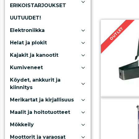
ERIKOISTARJOUKSET
UUTUUDET!
OUTLET
Elektroniikka
Helat ja plokit
Kajakit ja kanootit
Kumiveneet
Köydet, ankkurit ja
kiinnitys
Merikartat ja kirjallisuus
Maalit ja hoitotuotteet
Mökkeily
Moottorit ja varaosat