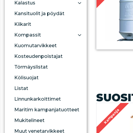
Kalastus
Kansituolit ja pöydät
Kiikarit
Kompassit
Kuomutarvikkeet
Kosteudenpoistajat
Törmäyslistat
Kölisuojat
Listat
SUOSI
Linnunkarkoittimet
Maritim kampanjatuotteet
Kampanja
Mukitelineet
Muut venetarvikkeet