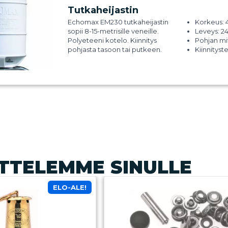
Tutkaheijastin
Echomax EM230 tutkaheijastin
Korkeus:
sopii 8-15-metrisille veneille.
Leveys: 
Polyeteeni kotelo. Kiinnitys
Pohjan m
pohjasta tasoon tai putkeen.
Kiinnitys
pulteilla
Paino 2.3
TTELEMME SINULLE
ELO-ALE!