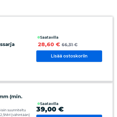
saatavilla
28,60 €
ssarja
66,31 €
Lisää ostoskoriin
0mm (min.
saatavilla
39,00 €
siin suunniteltu
 2,5NM (vähintään)