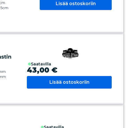
0cm
Lisää ostoskoriin
: 5cm
 kg
 nailonia ja
stin
saatavilla
43,00 €
50mm
0mm
Lisää ostoskoriin
saatavilla