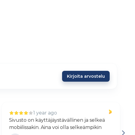
Kirjoita arvostelu
1 year ago
Sivusto on käyttäjäystävällinen ja selkeä
H
mobiilissakin. Aina voi olla selkeämpikin
j