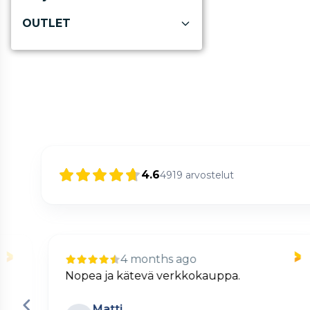
OUTLET
4.6
4919
arvostelut
4 months ago
Nopea ja kätevä verkkokauppa.
Matti