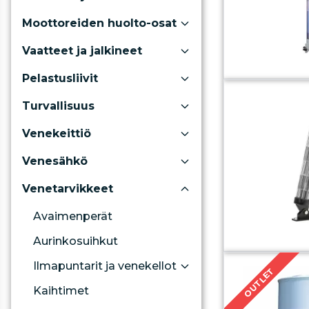
Moottoreiden huolto-osat
Vaatteet ja jalkineet
Pelastusliivit
Turvallisuus
Venekeittiö
Venesähkö
Venetarvikkeet
Avaimenperät
Aurinkosuihkut
Ilmapuntarit ja venekellot
OUTLET
Kaihtimet