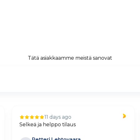
Tätä asiakkaamme meistä sanovat
11 days ago
Selkeä ja helppo tilaus
Petteri Lehtovaara