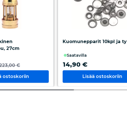
kinen
Kuomunepparit 10kpl ja t
pu, 27cm
saatavilla
14,90 €
223,00 €
ä ostoskoriin
Lisää ostoskoriin