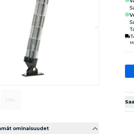
V
S
V
S
T
T
Ma
Sa
mmät ominaisuudet