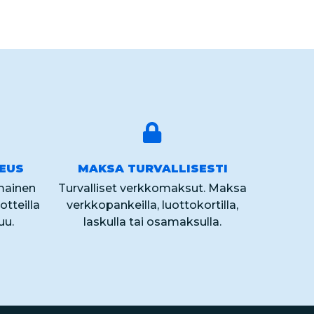
KEUS
MAKSA TURVALLISESTI
lmainen
Turvalliset verkkomaksut. Maksa
otteilla
verkkopankeilla, luottokortilla,
uu.
laskulla tai osamaksulla.