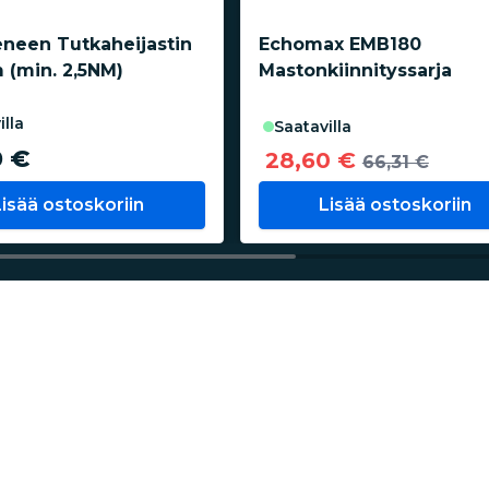
eneen Tutkaheijastin
Echomax EMB180
(min. 2,5NM)
Mastonkiinnityssarja
illa
saatavilla
0 €
28,60 €
66,31 €
Lisää ostoskoriin
Lisää ostoskoriin