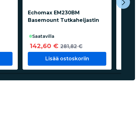
Echomax EM230BM
Vetus 
Basemount Tutkaheijastin
M2/M3
saata
saatavilla
26,0
142,60 €
281,82 €
Lisää ostoskoriin