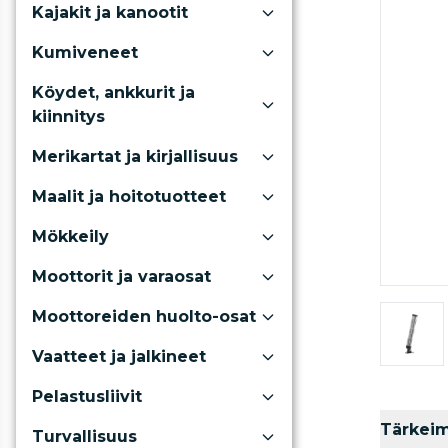
Kajakit ja kanootit
Kumiveneet
Köydet, ankkurit ja
kiinnitys
Merikartat ja kirjallisuus
Maalit ja hoitotuotteet
Mökkeily
Moottorit ja varaosat
Moottoreiden huolto-osat
Vaatteet ja jalkineet
Pelastusliivit
Tärkei
Turvallisuus