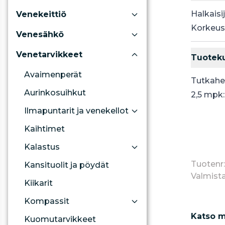
Halkais
Venekeittiö
Korkeu
Venesähkö
Venetarvikkeet
Tuotek
Avaimenperät
Tutkahei
Aurinkosuihkut
2,5 mpk
Ilmapuntarit ja venekellot
Kaihtimet
Kalastus
Tuotenr
Kansituolit ja pöydät
Valmista
Kiikarit
Kompassit
Katso m
Kuomutarvikkeet