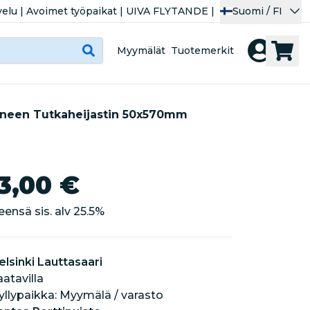
velu
|
Avoimet työpaikat
|
UIVA FLYTANDE
|
Suomi / FI
Myymälät
Tuotemerkit
neen Tutkaheijastin 50x570mm
3,00 €
eensä sis. alv
25.5
%
elsinki Lauttasaari
aatavilla
hyllypaikka: Myymälä / varasto