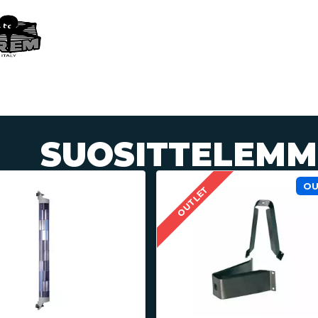
SUOSITTELEMM
O
OUTLET