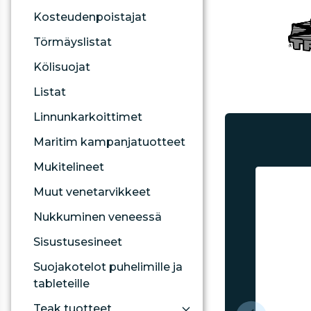
Kosteudenpoistajat
Törmäyslistat
Kölisuojat
Listat
Linnunkarkoittimet
Maritim kampanjatuotteet
Mukitelineet
Muut venetarvikkeet
Nukkuminen veneessä
Sisustusesineet
Suojakotelot puhelimille ja
tableteille
Teak tuotteet