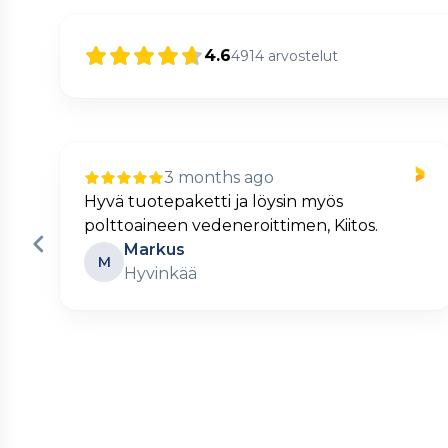
4.6
4914
arvostelut
3 months ago
Nopea ja kätevä verkkokauppa.
Matti
M
Turku
Page
2
of
60