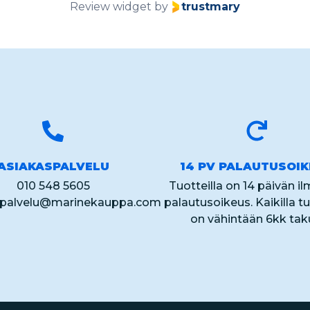
Review widget
by
trustmary
ASIAKASPALVELU
14 PV PALAUTUSOI
010 548 5605
Tuotteilla on 14 päivän i
spalvelu@marinekauppa.com
palautusoikeus. Kaikilla tu
on vähintään 6kk tak