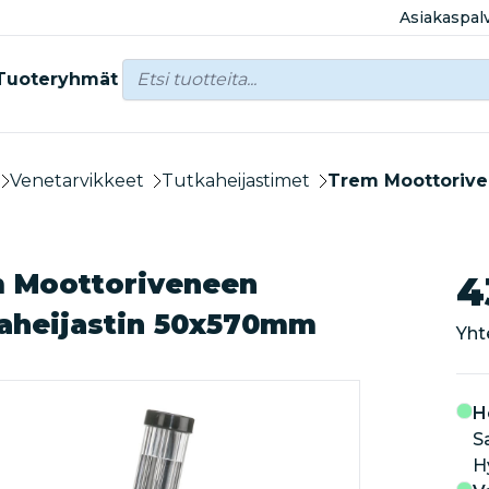
Asiakaspal
Tuoteryhmät
Venetarvikkeet
Tutkaheijastimet
Trem Moottorive
 Moottoriveneen
4
aheijastin 50x570mm
Yht
H
S