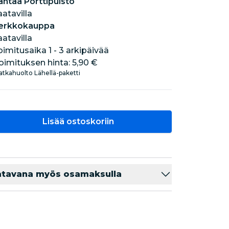
antaa Porttipuisto
aatavilla
erkkokauppa
aatavilla
oimitusaika 1 - 3 arkipäivää
oimituksen hinta:
5,90 €
tkahuolto Lähellä-paketti
Lisää ostoskoriin
atavana myös osamaksulla