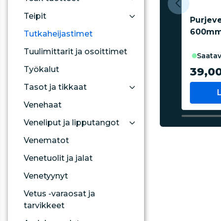
Teipit
Purjev
600mm 
Tutkaheijastimet
Tuulimittarit ja osoittimet
saatav
Työkalut
39,0
Tasot ja tikkaat
Venehaat
Veneliput ja lipputangot
Venematot
Venetuolit ja jalat
Venetyynyt
Vetus -varaosat ja
tarvikkeet