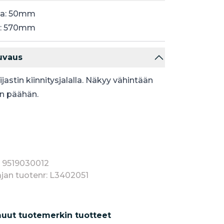
ija: 50mm
s: 570mm
uvaus
jastin kiinnitysjalalla. Näkyy vähintään
:n päähän.
: 9519030012
jan tuotenr: L3402051
uut tuotemerkin tuotteet