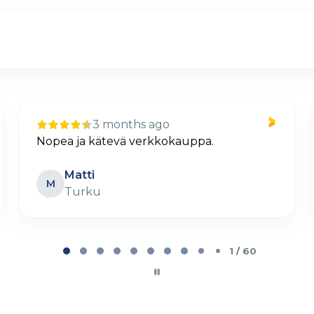
10 days ago
Selkeä ja helppo tilaus
Petteri Lehtovaara
PL
Parainen
2 / 60