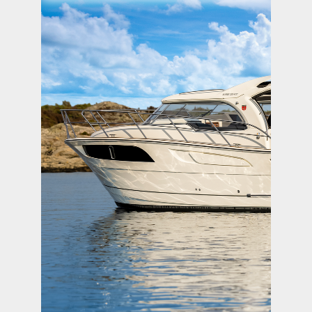
Kampanja
Webasto AirTop EVO 55 diesel
lämmitin + asennussarja
saatavilla toimittajalta
2199,00 €
2485,00 €
Lisää ostoskoriin
Kampanja
Webasto AirTop EVO40 diesel
lämmitin + asennussarja
saatavilla toimittajalta
1849,00 €
2159,00 €
Lisää ostoskoriin
Oriondo/Heatpal
polttoainesäiliö
saatavilla toimittajalta