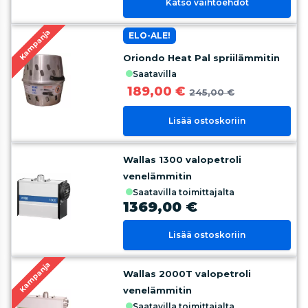
Katso vaihtoehdot
Kampanja
ELO-ALE!
Oriondo Heat Pal spriilämmitin
saatavilla
189,00 €
245,00 €
Lisää ostoskoriin
Wallas 1300 valopetroli
venelämmitin
saatavilla toimittajalta
1369,00 €
Lisää ostoskoriin
Kampanja
Wallas 2000T valopetroli
venelämmitin
saatavilla toimittajalta