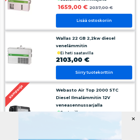
1659,00 €
2037,00 €
Lisää ostoskoriin
Wallas 22 GB 2,2kw diesel
venelämmitin
ei heti saatavilla
2103,00 €
Siirry tuotekorttiin
Kampanja
Webasto Air Top 2000 STC
Diesel Ilmalämmitin 12V
veneasennussarjalla
saatavilla
✕
1399,00 €
1689,00 €
Lisää ostoskoriin