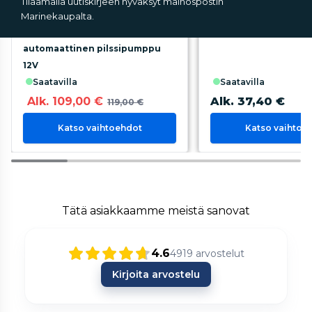
TIlaamalla uutiskirjeen hyväksyt mainospostin
Marinekaupalta.
Johnson Pump Ultima
Hyttysverkko Kansil
automaattinen pilssipumppu
12V
saatavilla
saatavilla
Alk. 109,00 €
Alk. 37,40 €
119,00 €
Katso vaihtoehdot
Katso vaihtoe
Tätä asiakkaamme meistä sanovat
4.6
4919
arvostelut
Kirjoita arvostelu