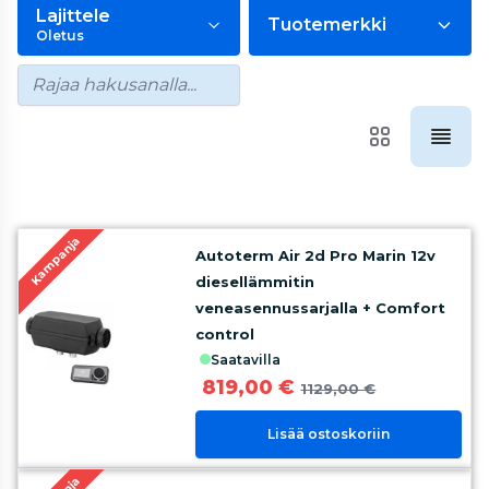
Lajittele
Tuotemerkki
Oletus
Kampanja
Autoterm Air 2d Pro Marin 12v
diesellämmitin
veneasennussarjalla + Comfort
control
saatavilla
819,00 €
1129,00 €
Lisää ostoskoriin