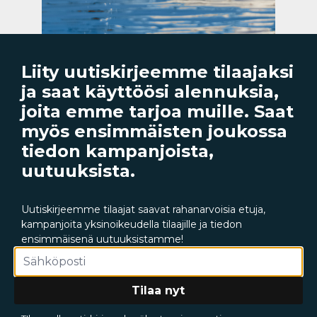
119,00 €
Lisää ostoskoriin
Liity uutiskirjeemme tilaajaksi
ja saat käyttöösi alennuksia,
joita emme tarjoa muille. Saat
myös ensimmäisten joukossa
SUOSITTELEMME
tiedon kampanjoista,
SINULLE
uutuuksista.
Kampanja
Uutiskirjeemme tilaajat saavat rahanarvoisia etuja,
kampanjoita yksinoikeudella tilaajille ja tiedon
ensimmäisenä uutuuksistamme!
Tilaa nyt