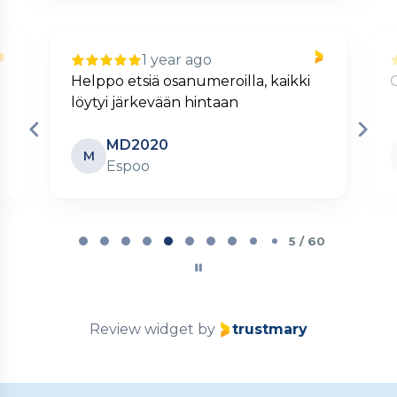
1 year ago
Helppo etsiä osanumeroilla, kaikki
löytyi järkevään hintaan
MD2020
M
Espoo
Page
5
5 / 60
of
60
Review widget
by
trustmary