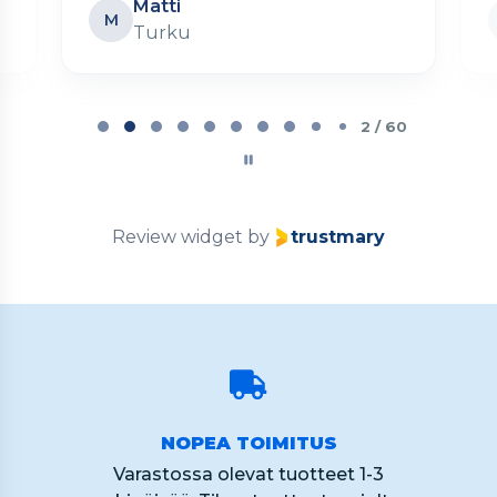
Matti
M
Turku
Page
2
2 / 60
of
60
Review widget
by
trustmary
NOPEA TOIMITUS
Varastossa olevat tuotteet 1-3