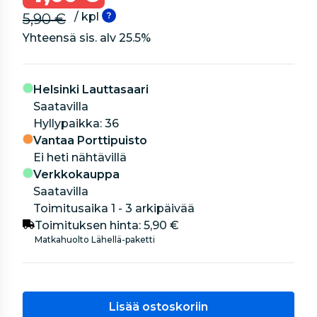
/ kpl
5,90 €
Yhteensä sis. alv
25.5
%
Helsinki Lauttasaari
Saatavilla
hyllypaikka: 36
Vantaa Porttipuisto
Ei heti nähtävillä
Verkkokauppa
Saatavilla
Toimitusaika 1 - 3 arkipäivää
Toimituksen hinta:
5,90 €
Matkahuolto Lähellä-paketti
Lisää ostoskoriin