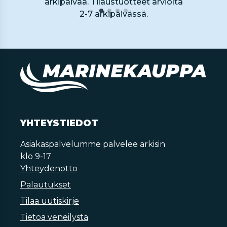
arkipäivää. Tilaustuotteet arviolta
2-7 arkipäivässä.
YHTEYSTIEDOT
Asiakaspalvelumme palvelee arkisin
klo 9-17
Yhteydenotto
Palautukset
Tilaa uutiskirje
Tietoa veneilystä