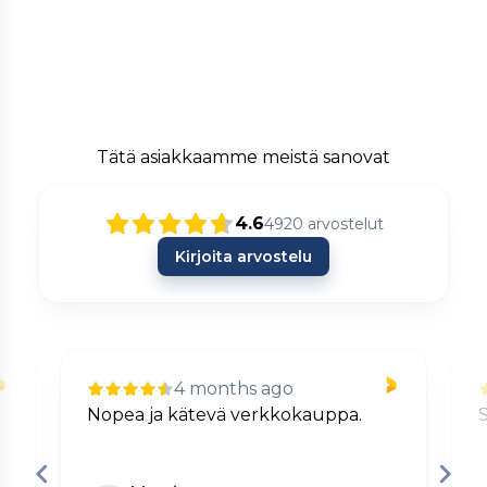
Tätä asiakkaamme meistä sanovat
4.6
4920
arvostelut
Kirjoita arvostelu
4 months ago
Nopea ja kätevä verkkokauppa.
S