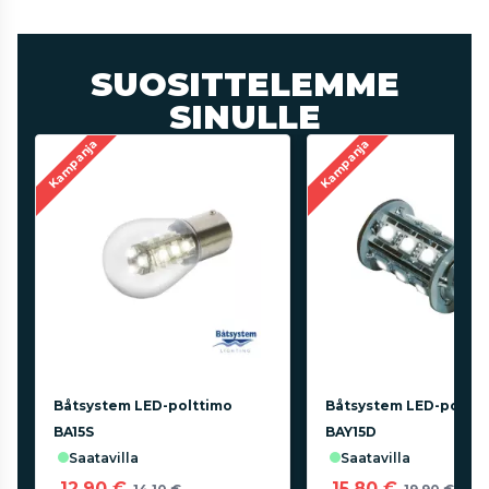
SUOSITTELEMME
SINULLE
Kampanja
Kampanja
Båtsystem LED-polttimo
Båtsystem LED-poltti
BA15S
BAY15D
saatavilla
saatavilla
12,90 €
15,80 €