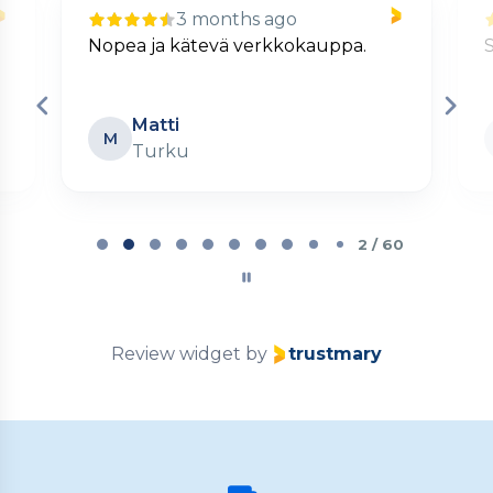
3 months ago
Nopea ja kätevä verkkokauppa.
S
Matti
M
Turku
Page
2
2 / 60
of
60
Review widget
by
trustmary