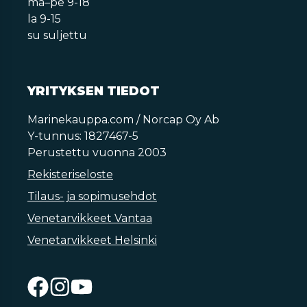
ma–pe 9-18
la 9-15
su suljettu
YRITYKSEN TIEDOT
Marinekauppa.com / Norcap Oy Ab
Y-tunnus: 1827467-5
Perustettu vuonna 2003
Rekisteriseloste
Tilaus- ja sopimusehdot
Venetarvikkeet Vantaa
Venetarvikkeet Helsinki