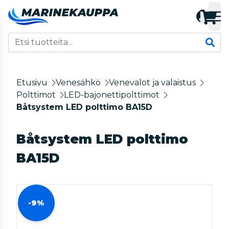
Etusivu
Venesähkö
Venevalot ja valaistus
Polttimot
LED-bajonettipolttimot
Båtsystem LED polttimo BA15D
Båtsystem LED polttimo
BA15D
-9%