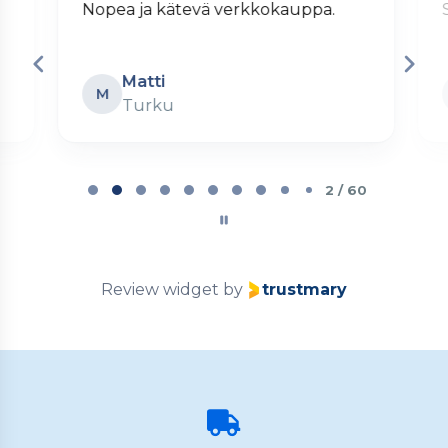
Nopea ja kätevä verkkokauppa.
S
Matti
M
Turku
Page
2
2 / 60
of
60
Review widget
by
trustmary