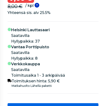
/ kpl
8,00 €
Yhteensä sis. alv
25.5
%
Helsinki Lauttasaari
Saatavilla
hyllypaikka: 37
Vantaa Porttipuisto
Saatavilla
hyllypaikka: 8
Verkkokauppa
Saatavilla
Toimitusaika 1 - 3 arkipäivää
Toimituksen hinta:
5,90 €
Matkahuolto Lähellä-paketti