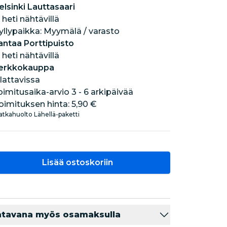
elsinki Lauttasaari
 heti nähtävillä
hyllypaikka: Myymälä / varasto
antaa Porttipuisto
 heti nähtävillä
erkkokauppa
ilattavissa
oimitusaika-arvio 3 - 6 arkipäivää
oimituksen hinta:
5,90 €
tkahuolto Lähellä-paketti
Lisää ostoskoriin
atavana myös osamaksulla