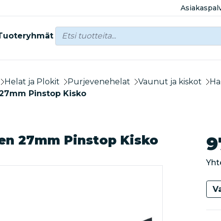
Asiakaspal
Tuoteryhmät
Helat ja Plokit
Purjevenehelat
Vaunut ja kiskot
Ha
27mm Pinstop Kisko
en 27mm Pinstop Kisko
9
Yht
Va