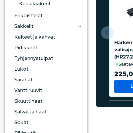
Kuulalaakerit
Erikoishelat
Sakkelit
Kaiteet ja kahvat
Harken
Pidikkeet
väliraj
(HR27.2
Tyhjennystulpat
saatav
Lukot
225,
Saranat
Vanttiruuvit
Skuuttihaat
Salvat ja haat
Sokat