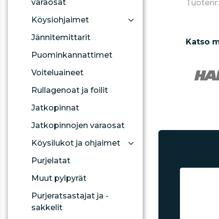
varaosat
Tuotenr:
Köysiohjaimet
Jännitemittarit
Katso m
Puominkannattimet
Voiteluaineet
Rullagenoat ja foilit
Jatkopinnat
Jatkopinnojen varaosat
Köysilukot ja ohjaimet
Purjelatat
Muut pylpyrät
Purjeratsastajat ja -
sakkelit