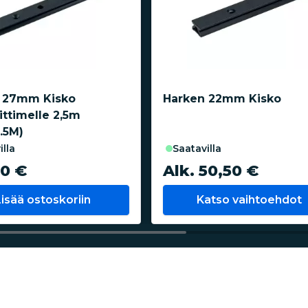
 27mm Kisko
Harken 22mm Kisko
oittimelle 2,5m
.5M)
illa
saatavilla
00 €
Alk. 50,50 €
Lisää ostoskoriin
Katso vaihtoehdot