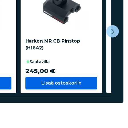
Harken MR CB Pinstop
Harke
(H1642)
Sakkel
saatavilla
saata
245,00 €
230,
Lisää ostoskoriin