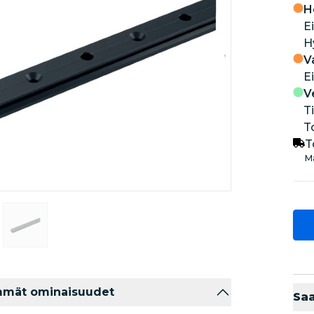
H
Ei
V
Ei
V
T
T
T
Ma
mmät ominaisuudet
Sa