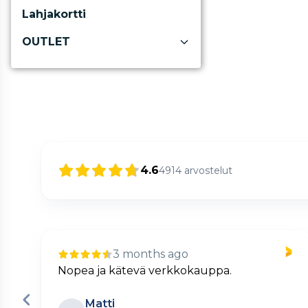
Lahjakortti
OUTLET
4.6
4914
arvostelut
3 months ago
Nopea ja kätevä verkkokauppa.
Matti