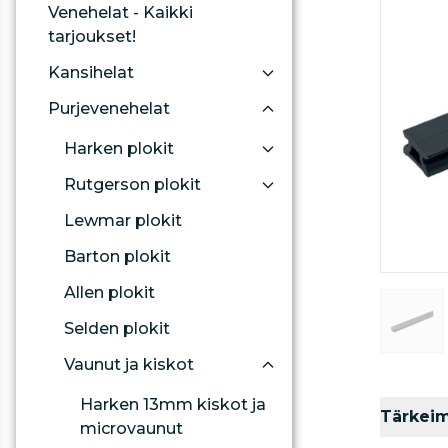
Venehelat - Kaikki
tarjoukset!
Kansihelat
Purjevenehelat
Harken plokit
Rutgerson plokit
Lewmar plokit
Barton plokit
Allen plokit
Selden plokit
Vaunut ja kiskot
Harken 13mm kiskot ja
Tärkei
microvaunut