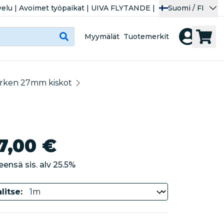
velu
|
Avoimet työpaikat
|
UIVA FLYTANDE
|
Suomi / FI
Myymälät
Tuotemerkit
rken 27mm kiskot
7,00 €
eensä sis. alv
25.5
%
litse: