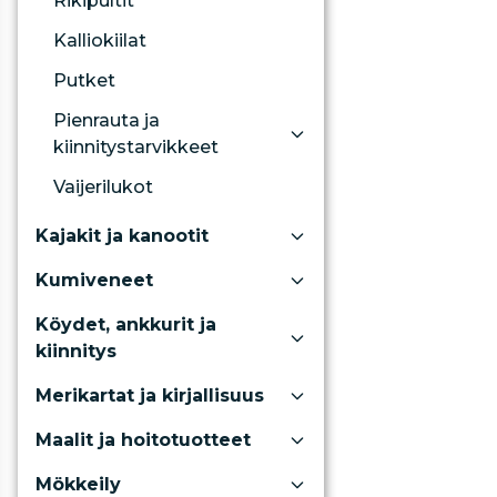
Rikipultit
Kalliokiilat
Putket
Pienrauta ja
kiinnitystarvikkeet
Vaijerilukot
Kajakit ja kanootit
Kumiveneet
Köydet, ankkurit ja
kiinnitys
Merikartat ja kirjallisuus
Maalit ja hoitotuotteet
Mökkeily