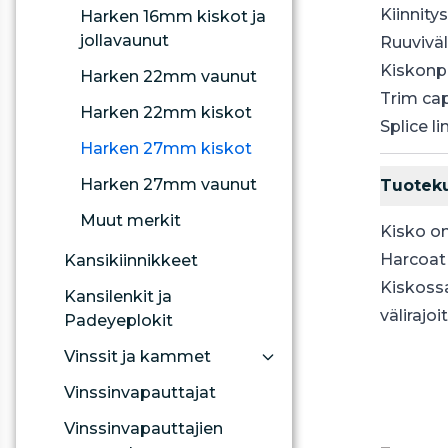
Kiinnit
Harken 16mm kiskot ja
jollavaunut
Ruuvivä
Kiskonp
Harken 22mm vaunut
Trim ca
Harken 22mm kiskot
Splice li
Harken 27mm kiskot
Harken 27mm vaunut
Tuotek
Muut merkit
Kisko on
Harcoat 
Kansikiinnikkeet
Kiskossa 
Kansilenkit ja
välirajoit
Padeyeplokit
Vinssit ja kammet
Vinssinvapauttajat
Vinssinvapauttajien