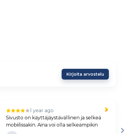
Kirjoita arvostelu
1 year ago
Sivusto on käyttäjäystävällinen ja selkeä
H
mobiilissakin. Aina voi olla selkeämpikin
j