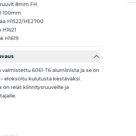
ysruuvit 8mm FH
li 100mm
ää H1522/HE2700
p H1621
nk H1619
uvaus
 valmistettu 6061-T6 alumiinista ja se on
– eloksoitu kulutusta kestäväksi.
on reiät kiinnitysruuveille ja
tajalle.