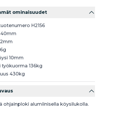
mmät ominaisuudet
tuotenumero H2156
Ø 40mm
112mm
86g
öysi 10mm
 työkuorma 136kg
juus 430kg
uvaus
 ohjainploki alumiinisella köysilukolla.