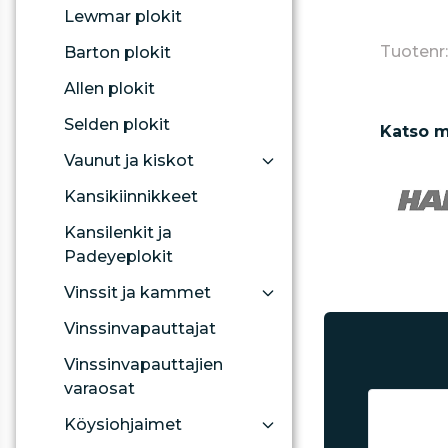
Lewmar plokit
Tuotenr
Barton plokit
Allen plokit
Selden plokit
Katso m
Vaunut ja kiskot
Kansikiinnikkeet
Kansilenkit ja
Padeyeplokit
Vinssit ja kammet
Vinssinvapauttajat
Vinssinvapauttajien
varaosat
Köysiohjaimet